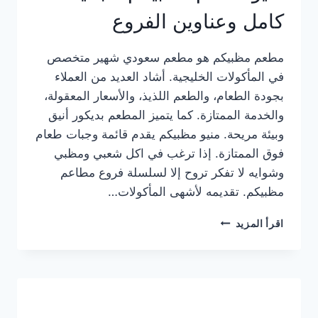
كامل وعناوين الفروع
مطعم مظبيكم هو مطعم سعودي شهير متخصص
في المأكولات الخليجية. أشاد العديد من العملاء
بجودة الطعام، والطعم اللذيذ، والأسعار المعقولة،
والخدمة الممتازة. كما يتميز المطعم بديكور أنيق
وبيئة مريحة. منيو مظبيكم يقدم قائمة وجبات طعام
فوق الممتازة. إذا ترغب في اكل شعبي ومظبي
وشوايه لا تفكر تروح إلا لسلسلة فروع مطاعم
مظبيكم. تقديمه لأشهى المأكولات…
منيو
اقرأ المزيد
مطعم
مظبيكم
الجديد
كامل
وعناوين
الفروع