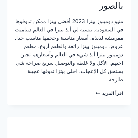
بالصور
منيو دومينوز بيتزا 2023 أفضل بيتزا ممكن تذوقوها
في السعودية. بنسبه لي ألذ بيتزا في العالم ديناميت
مقرمشه لذيذه. أسعار مناسبة وحجمها مناسب جدا.
عروض دومينوز بيتزا رائعة والطعم أروع. مطعم
دومينوز بيتزا ألذ شيء في العالم وأسعارهم تجنن
احبهم. الأكل ولا غلطه والتوصيل سريع صراحه شي
يستحق كل الإعجاب. احلي بيتزا تذوقها عجينة
طازجة…
منيو
اقرأ المزيد
دومينوز
بيتزا
2023
–
أسعار
المنيو
الجديد