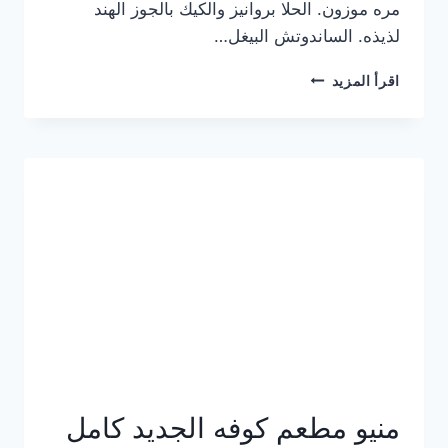
مره موزون. الحلا بروانيز والكيك بالجوز الهند
لذيذه. الساندوتش البيغل…
منيو
اقرأ المزيد
كوفي
هاف
مليون
الجديد
بالأسعار
كاملة
منيو مطعم كوفه الجديد كامل