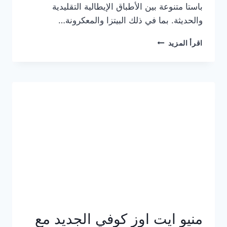
باستا متنوعة بين الأطباق الإيطالية التقليدية
والحديثة. بما في ذلك البيتزا والمعكرونة…
أسعار
اقرأ المزيد
منيو
كازا
باستا
الجديد
كامل
وعناوين
الفروع
منيو ايت اوز كوفي الجديد مع