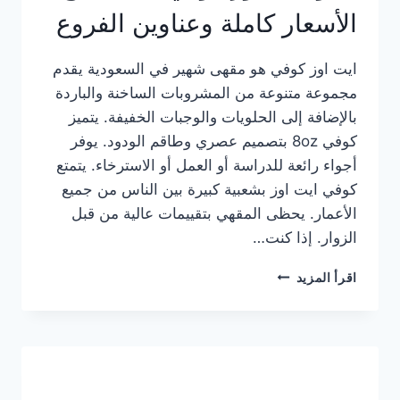
الأسعار كاملة وعناوين الفروع
ايت اوز كوفي هو مقهى شهير في السعودية يقدم
مجموعة متنوعة من المشروبات الساخنة والباردة
بالإضافة إلى الحلويات والوجبات الخفيفة. يتميز
كوفي 8oz بتصميم عصري وطاقم الودود. يوفر
أجواء رائعة للدراسة أو العمل أو الاسترخاء. يتمتع
كوفي ايت اوز بشعبية كبيرة بين الناس من جميع
الأعمار. يحظى المقهي بتقييمات عالية من قبل
الزوار. إذا كنت…
منيو
اقرأ المزيد
ايت
اوز
كوفي
الجديد
مع
الأسعار