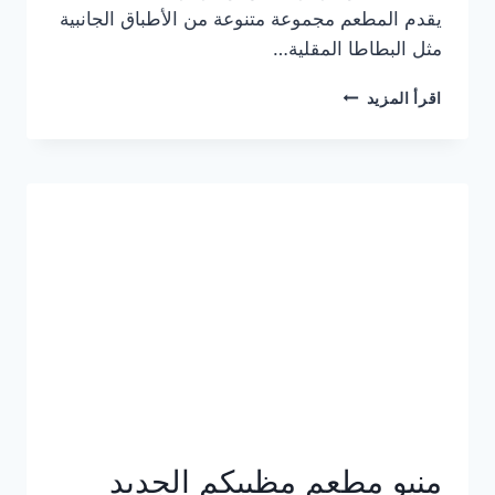
يقدم المطعم مجموعة متنوعة من الأطباق الجانبية
مثل البطاطا المقلية…
أسعار
اقرأ المزيد
منيو
مطعم
جان
برجر
الجديد
كامل
وعناوين
الفروع
منيو مطعم مظبيكم الجديد