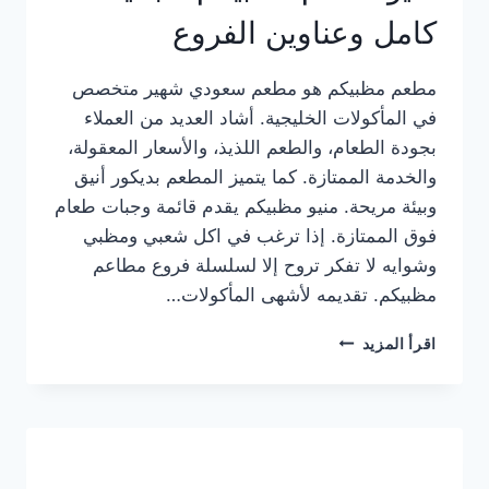
كامل وعناوين الفروع
مطعم مظبيكم هو مطعم سعودي شهير متخصص
في المأكولات الخليجية. أشاد العديد من العملاء
بجودة الطعام، والطعم اللذيذ، والأسعار المعقولة،
والخدمة الممتازة. كما يتميز المطعم بديكور أنيق
وبيئة مريحة. منيو مظبيكم يقدم قائمة وجبات طعام
فوق الممتازة. إذا ترغب في اكل شعبي ومظبي
وشوايه لا تفكر تروح إلا لسلسلة فروع مطاعم
مظبيكم. تقديمه لأشهى المأكولات…
منيو
اقرأ المزيد
مطعم
مظبيكم
الجديد
كامل
وعناوين
الفروع