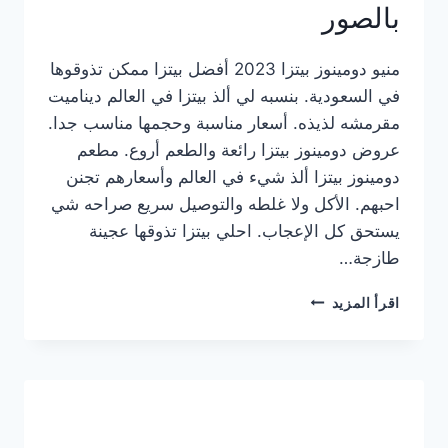
بالصور
منيو دومينوز بيتزا 2023 أفضل بيتزا ممكن تذوقوها
في السعودية. بنسبه لي ألذ بيتزا في العالم ديناميت
مقرمشه لذيذه. أسعار مناسبة وحجمها مناسب جدا.
عروض دومينوز بيتزا رائعة والطعم أروع. مطعم
دومينوز بيتزا ألذ شيء في العالم وأسعارهم تجنن
احبهم. الأكل ولا غلطه والتوصيل سريع صراحه شي
يستحق كل الإعجاب. احلي بيتزا تذوقها عجينة
طازجة…
منيو
اقرأ المزيد
دومينوز
بيتزا
2023
–
أسعار
المنيو
الجديد