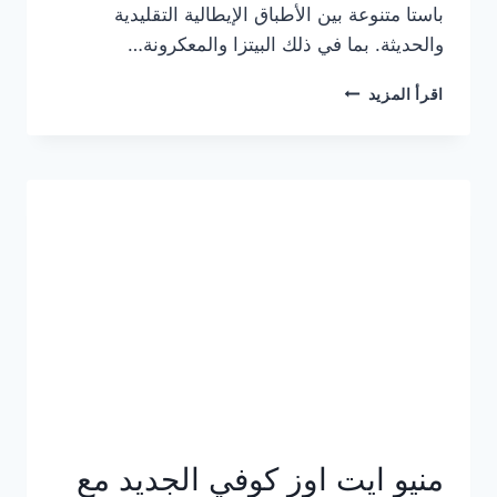
باستا متنوعة بين الأطباق الإيطالية التقليدية
والحديثة. بما في ذلك البيتزا والمعكرونة…
أسعار
اقرأ المزيد
منيو
كازا
باستا
الجديد
كامل
وعناوين
الفروع
منيو ايت اوز كوفي الجديد مع