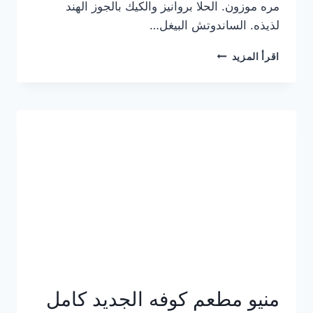
مره موزون. الحلا بروانيز والكيك بالجوز الهند
لذيذه. الساندوتش البيغل…
منيو
اقرأ المزيد
كوفي
هاف
مليون
الجديد
بالأسعار
كاملة
منيو مطعم كوفه الجديد كامل