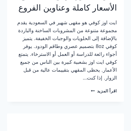
الأسعار كاملة وعناوين الفروع
ايت اوز كوفي هو مقهى شهير في السعودية يقدم
مجموعة متنوعة من المشروبات الساخنة والباردة
بالإضافة إلى الحلويات والوجبات الخفيفة. يتميز
كوفي 8oz بتصميم عصري وطاقم الودود. يوفر
أجواء رائعة للدراسة أو العمل أو الاسترخاء. يتمتع
كوفي ايت اوز بشعبية كبيرة بين الناس من جميع
الأعمار. يحظى المقهي بتقييمات عالية من قبل
الزوار. إذا كنت…
منيو
اقرأ المزيد
ايت
اوز
كوفي
الجديد
مع
الأسعار