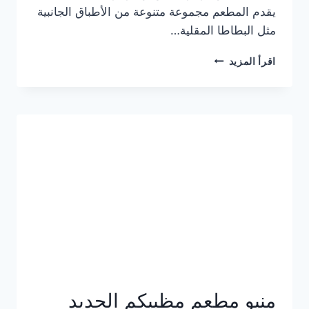
يقدم المطعم مجموعة متنوعة من الأطباق الجانبية
مثل البطاطا المقلية…
أسعار
اقرأ المزيد
منيو
مطعم
جان
برجر
الجديد
كامل
وعناوين
الفروع
منيو مطعم مظبيكم الجديد