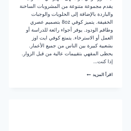
يقدم مجموعة متنوعة من المشروبات الساخنة
والباردة بالإضافة إلى الحلويات والوجبات
الخفيفة. يتميز كوفي 8oz بتصميم عصري
وطاقم الودود. يوفر أجواء رائعة للدراسة أو
العمل أو الاسترخاء. يتمتع كوفي ايت اوز
بشعبية كبيرة بين الناس من جميع الأعمار.
يحظى المقهي بتقييمات عالية من قبل الزوار.
إذا كنت…
منيو
اقرأ المزيد
ايت
اوز
كوفي
الجديد
مع
الأسعار
كاملة
وعناوين
الفروع