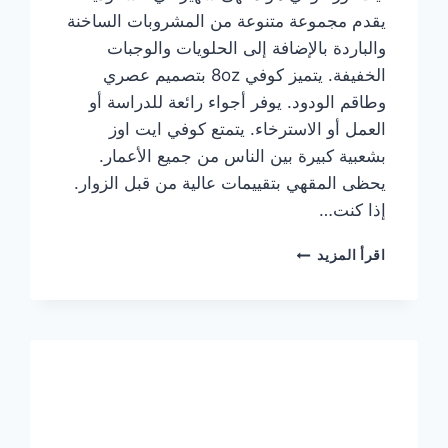
يقدم مجموعة متنوعة من المشروبات الساخنة
والباردة بالإضافة إلى الحلويات والوجبات
الخفيفة. يتميز كوفي 8oz بتصميم عصري
وطاقم الودود. يوفر أجواء رائعة للدراسة أو
العمل أو الاسترخاء. يتمتع كوفي ايت اوز
بشعبية كبيرة بين الناس من جميع الأعمار.
يحظى المقهي بتقييمات عالية من قبل الزوار.
إذا كنت…
منيو
اقرأ المزيد
ايت
اوز
كوفي
الجديد
مع
الأسعار
كاملة
وعناوين
الفروع