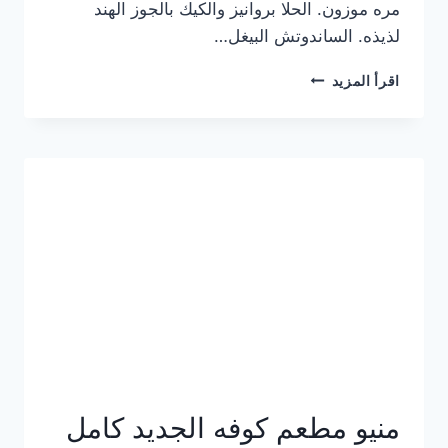
مره موزون. الحلا بروانيز والكيك بالجوز الهند
لذيذه. الساندوتش البيغل…
منيو
اقرأ المزيد
كوفي
هاف
مليون
الجديد
بالأسعار
كاملة
منيو مطعم كوفه الجديد كامل