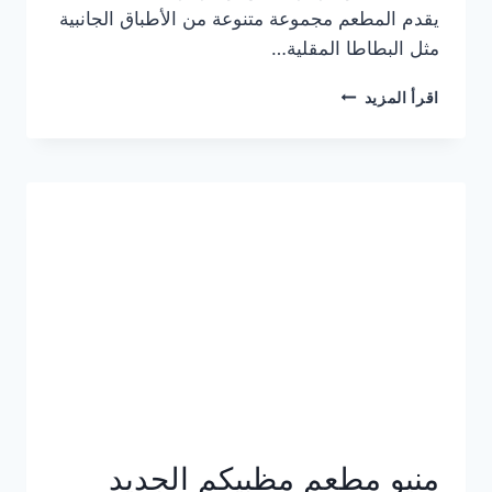
يقدم المطعم مجموعة متنوعة من الأطباق الجانبية
مثل البطاطا المقلية…
أسعار
اقرأ المزيد
منيو
مطعم
جان
برجر
الجديد
كامل
وعناوين
الفروع
منيو مطعم مظبيكم الجديد