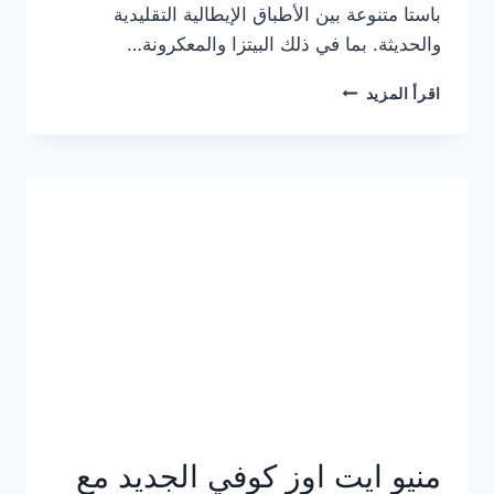
باستا متنوعة بين الأطباق الإيطالية التقليدية
والحديثة. بما في ذلك البيتزا والمعكرونة…
أسعار
اقرأ المزيد
منيو
كازا
باستا
الجديد
كامل
وعناوين
الفروع
منيو ايت اوز كوفي الجديد مع