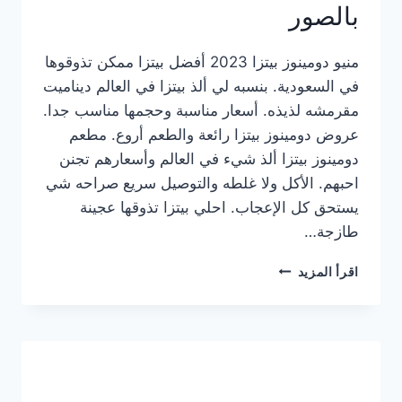
بالصور
منيو دومينوز بيتزا 2023 أفضل بيتزا ممكن تذوقوها
في السعودية. بنسبه لي ألذ بيتزا في العالم ديناميت
مقرمشه لذيذه. أسعار مناسبة وحجمها مناسب جدا.
عروض دومينوز بيتزا رائعة والطعم أروع. مطعم
دومينوز بيتزا ألذ شيء في العالم وأسعارهم تجنن
احبهم. الأكل ولا غلطه والتوصيل سريع صراحه شي
يستحق كل الإعجاب. احلي بيتزا تذوقها عجينة
طازجة…
منيو
اقرأ المزيد
دومينوز
بيتزا
2023
–
أسعار
المنيو
الجديد