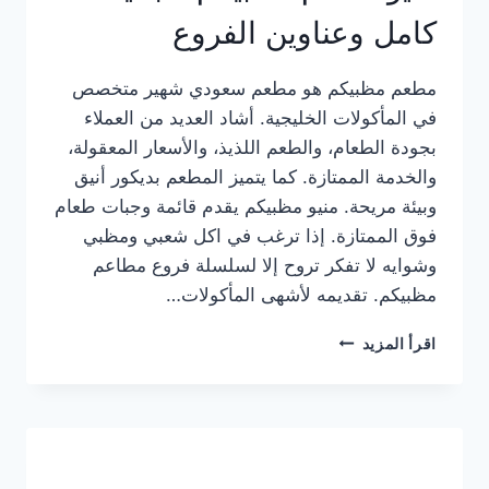
كامل وعناوين الفروع
مطعم مظبيكم هو مطعم سعودي شهير متخصص
في المأكولات الخليجية. أشاد العديد من العملاء
بجودة الطعام، والطعم اللذيذ، والأسعار المعقولة،
والخدمة الممتازة. كما يتميز المطعم بديكور أنيق
وبيئة مريحة. منيو مظبيكم يقدم قائمة وجبات طعام
فوق الممتازة. إذا ترغب في اكل شعبي ومظبي
وشوايه لا تفكر تروح إلا لسلسلة فروع مطاعم
مظبيكم. تقديمه لأشهى المأكولات…
منيو
اقرأ المزيد
مطعم
مظبيكم
الجديد
كامل
وعناوين
الفروع