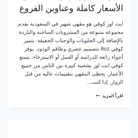
الأسعار كاملة وعناوين الفروع
ايت اوز كوفي هو مقهى شهير في السعودية يقدم
مجموعة متنوعة من المشروبات الساخنة والباردة
بالإضافة إلى الحلويات والوجبات الخفيفة. يتميز
كوفي 8oz بتصميم عصري وطاقم الودود. يوفر
أجواء رائعة للدراسة أو العمل أو الاسترخاء. يتمتع
كوفي ايت اوز بشعبية كبيرة بين الناس من جميع
الأعمار. يحظى المقهي بتقييمات عالية من قبل
الزوار. إذا كنت…
منيو
اقرأ المزيد
ايت
اوز
كوفي
الجديد
مع
الأسعار