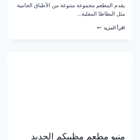
يقدم المطعم مجموعة متنوعة من الأطباق الجانبية
مثل البطاطا المقلية…
أسعار
اقرأ المزيد
منيو
مطعم
جان
برجر
الجديد
كامل
وعناوين
الفروع
منيو مطعم مظبيكم الجديد