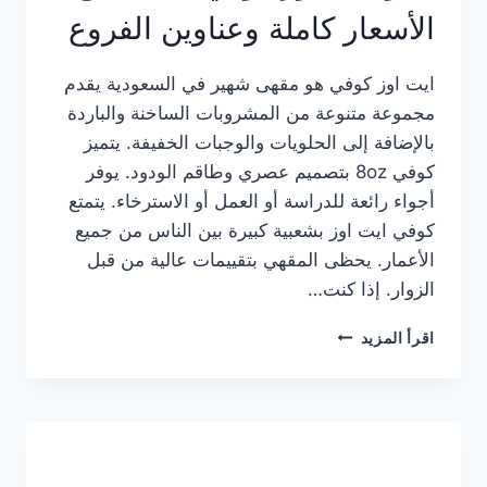
الأسعار كاملة وعناوين الفروع
ايت اوز كوفي هو مقهى شهير في السعودية يقدم
مجموعة متنوعة من المشروبات الساخنة والباردة
بالإضافة إلى الحلويات والوجبات الخفيفة. يتميز
كوفي 8oz بتصميم عصري وطاقم الودود. يوفر
أجواء رائعة للدراسة أو العمل أو الاسترخاء. يتمتع
كوفي ايت اوز بشعبية كبيرة بين الناس من جميع
الأعمار. يحظى المقهي بتقييمات عالية من قبل
الزوار. إذا كنت…
منيو
اقرأ المزيد
ايت
اوز
كوفي
الجديد
مع
الأسعار