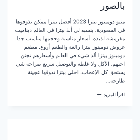
بالصور
منيو دومينوز بيتزا 2023 أفضل بيتزا ممكن تذوقوها
في السعودية. بنسبه لي ألذ بيتزا في العالم ديناميت
مقرمشه لذيذه. أسعار مناسبة وحجمها مناسب جدا.
عروض دومينوز بيتزا رائعة والطعم أروع. مطعم
دومينوز بيتزا ألذ شيء في العالم وأسعارهم تجنن
احبهم. الأكل ولا غلطه والتوصيل سريع صراحه شي
يستحق كل الإعجاب. احلي بيتزا تذوقها عجينة
طازجة…
منيو
اقرأ المزيد
دومينوز
بيتزا
2023
–
أسعار
المنيو
الجديد