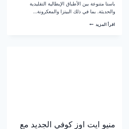
باستا متنوعة بين الأطباق الإيطالية التقليدية
والحديثة. بما في ذلك البيتزا والمعكرونة…
أسعار
اقرأ المزيد
منيو
كازا
باستا
الجديد
كامل
وعناوين
الفروع
منيو ايت اوز كوفي الجديد مع