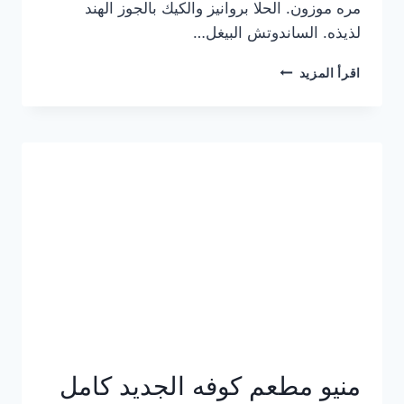
مره موزون. الحلا بروانيز والكيك بالجوز الهند
لذيذه. الساندوتش البيغل…
منيو
اقرأ المزيد
كوفي
هاف
مليون
الجديد
بالأسعار
كاملة
منيو مطعم كوفه الجديد كامل