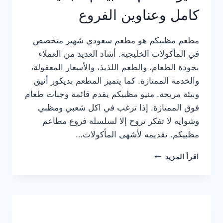
كامل وعناوين الفروع
مطعم مظبيكم هو مطعم سعودي شهير متخصص
في المأكولات الخليجية. أشاد العديد من العملاء
بجودة الطعام، والطعم اللذيذ، والأسعار المعقولة،
والخدمة الممتازة. كما يتميز المطعم بديكور أنيق
وبيئة مريحة. منيو مظبيكم يقدم قائمة وجبات طعام
فوق الممتازة. إذا ترغب في اكل شعبي ومظبي
وشوايه لا تفكر تروح إلا لسلسلة فروع مطاعم
مظبيكم. تقديمه لأشهى المأكولات…
منيو
اقرأ المزيد
مطعم
مظبيكم
الجديد
كامل
وعناوين
الفروع