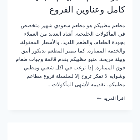
كامل وعناوين الفروع
مطعم مظبيكم هو مطعم سعودي شهير متخصص
في المأكولات الخليجية. أشاد العديد من العملاء
بجودة الطعام، والطعم اللذيذ، والأسعار المعقولة،
والخدمة الممتازة. كما يتميز المطعم بديكور أنيق
وبيئة مريحة. منيو مظبيكم يقدم قائمة وجبات طعام
فوق الممتازة. إذا ترغب في اكل شعبي ومظبي
وشوايه لا تفكر تروح إلا لسلسلة فروع مطاعم
مظبيكم. تقديمه لأشهى المأكولات…
منيو
اقرأ المزيد
مطعم
مظبيكم
الجديد
كامل
وعناوين
الفروع