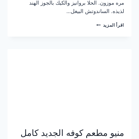
مره موزون. الحلا بروانيز والكيك بالجوز الهند
لذيذه. الساندوتش البيغل…
منيو
اقرأ المزيد
كوفي
هاف
مليون
الجديد
بالأسعار
كاملة
منيو مطعم كوفه الجديد كامل