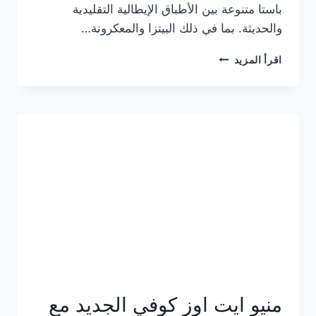
باستا متنوعة بين الأطباق الإيطالية التقليدية
والحديثة. بما في ذلك البيتزا والمعكرونة…
أسعار
اقرأ المزيد
منيو
كازا
باستا
الجديد
كامل
وعناوين
الفروع
منيو ايت اوز كوفي الجديد مع