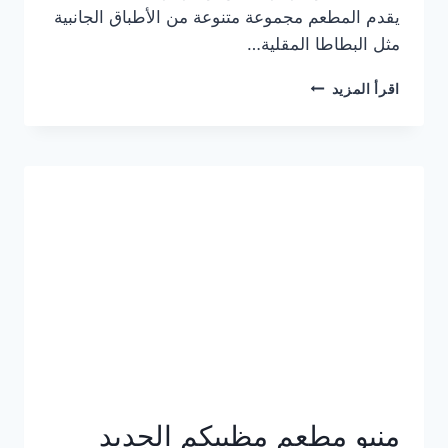
يقدم المطعم مجموعة متنوعة من الأطباق الجانبية
مثل البطاطا المقلية…
أسعار
اقرأ المزيد
منيو
مطعم
جان
برجر
الجديد
كامل
وعناوين
الفروع
منيو مطعم مظبيكم الجديد