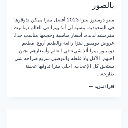
بالصور
منيو دومينوز بيتزا 2023 أفضل بيتزا ممكن تذوقوها
في السعودية. بنسبه لي ألذ بيتزا في العالم ديناميت
مقرمشه لذيذه. أسعار مناسبة وحجمها مناسب جدا.
عروض دومينوز بيتزا رائعة والطعم أروع. مطعم
دومينوز بيتزا ألذ شيء في العالم وأسعارهم تجنن
احبهم. الأكل ولا غلطه والتوصيل سريع صراحه شي
يستحق كل الإعجاب. احلي بيتزا تذوقها عجينة
طازجة…
منيو
اقرأ المزيد
دومينوز
بيتزا
2023
–
أسعار
المنيو
الجديد