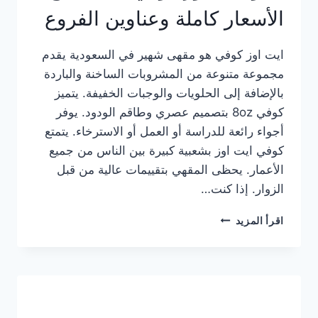
الأسعار كاملة وعناوين الفروع
ايت اوز كوفي هو مقهى شهير في السعودية يقدم
مجموعة متنوعة من المشروبات الساخنة والباردة
بالإضافة إلى الحلويات والوجبات الخفيفة. يتميز
كوفي 8oz بتصميم عصري وطاقم الودود. يوفر
أجواء رائعة للدراسة أو العمل أو الاسترخاء. يتمتع
كوفي ايت اوز بشعبية كبيرة بين الناس من جميع
الأعمار. يحظى المقهي بتقييمات عالية من قبل
الزوار. إذا كنت…
منيو
اقرأ المزيد
ايت
اوز
كوفي
الجديد
مع
الأسعار