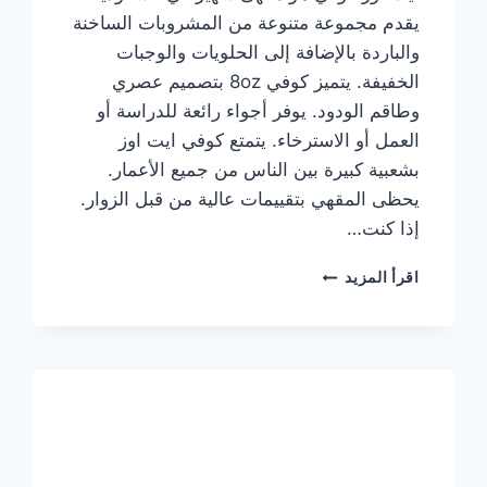
يقدم مجموعة متنوعة من المشروبات الساخنة
والباردة بالإضافة إلى الحلويات والوجبات
الخفيفة. يتميز كوفي 8oz بتصميم عصري
وطاقم الودود. يوفر أجواء رائعة للدراسة أو
العمل أو الاسترخاء. يتمتع كوفي ايت اوز
بشعبية كبيرة بين الناس من جميع الأعمار.
يحظى المقهي بتقييمات عالية من قبل الزوار.
إذا كنت…
منيو
اقرأ المزيد
ايت
اوز
كوفي
الجديد
مع
الأسعار
كاملة
وعناوين
الفروع