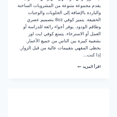
يقدم مجموعة متنوعة من المشروبات الساخنة
والباردة بالإضافة إلى الحلويات والوجبات
الخفيفة. يتميز كوفي 8oz بتصميم عصري
وطاقم الودود. يوفر أجواء رائعة للدراسة أو
العمل أو الاسترخاء. يتمتع كوفي ايت اوز
بشعبية كبيرة بين الناس من جميع الأعمار.
يحظى المقهي بتقييمات عالية من قبل الزوار.
إذا كنت…
منيو
اقرأ المزيد
ايت
اوز
كوفي
الجديد
مع
الأسعار
كاملة
وعناوين
الفروع