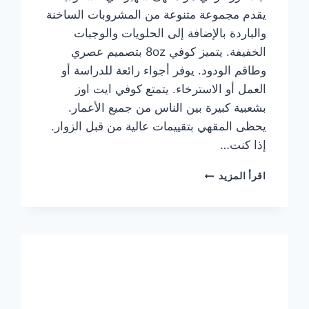
يقدم مجموعة متنوعة من المشروبات الساخنة
والباردة بالإضافة إلى الحلويات والوجبات
الخفيفة. يتميز كوفي 8oz بتصميم عصري
وطاقم الودود. يوفر أجواء رائعة للدراسة أو
العمل أو الاسترخاء. يتمتع كوفي ايت اوز
بشعبية كبيرة بين الناس من جميع الأعمار.
يحظى المقهي بتقييمات عالية من قبل الزوار.
إذا كنت…
منيو
اقرأ المزيد
ايت
اوز
كوفي
الجديد
مع
الأسعار
كاملة
وعناوين
الفروع