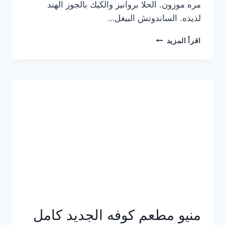
مره موزون. الحلا بروانيز والكيك بالجوز الهند
لذيذه. الساندوتش البيغل…
منيو
اقرأ المزيد
كوفي
هاف
مليون
الجديد
بالأسعار
كاملة
منيو مطعم كوفه الجديد كامل