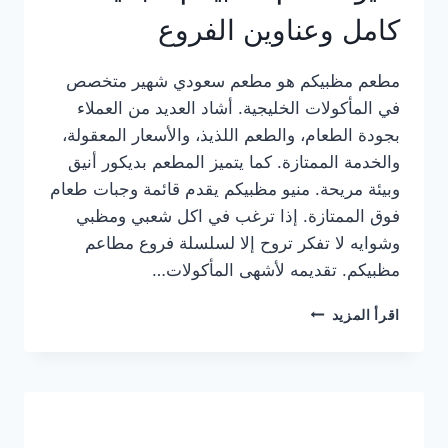
كامل وعناوين الفروع
مطعم مظبيكم هو مطعم سعودي شهير متخصص
في المأكولات الخليجية. أشاد العديد من العملاء
بجودة الطعام، والطعم اللذيذ، والأسعار المعقولة،
والخدمة الممتازة. كما يتميز المطعم بديكور أنيق
وبيئة مريحة. منيو مظبيكم يقدم قائمة وجبات طعام
فوق الممتازة. إذا ترغب في اكل شعبي ومظبي
وشوايه لا تفكر تروح إلا لسلسلة فروع مطاعم
مظبيكم. تقديمه لأشهى المأكولات…
منيو
اقرأ المزيد
مطعم
مظبيكم
الجديد
كامل
وعناوين
الفروع