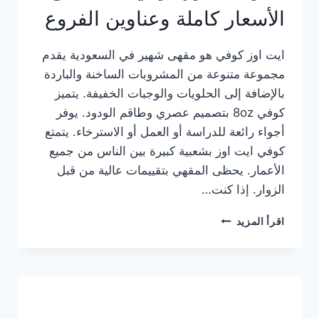
الأسعار كاملة وعناوين الفروع
ايت اوز كوفي هو مقهى شهير في السعودية يقدم
مجموعة متنوعة من المشروبات الساخنة والباردة
بالإضافة إلى الحلويات والوجبات الخفيفة. يتميز
كوفي 8oz بتصميم عصري وطاقم الودود. يوفر
أجواء رائعة للدراسة أو العمل أو الاسترخاء. يتمتع
كوفي ايت اوز بشعبية كبيرة بين الناس من جميع
الأعمار. يحظى المقهي بتقييمات عالية من قبل
الزوار. إذا كنت…
منيو
اقرأ المزيد
ايت
اوز
كوفي
الجديد
مع
الأسعار