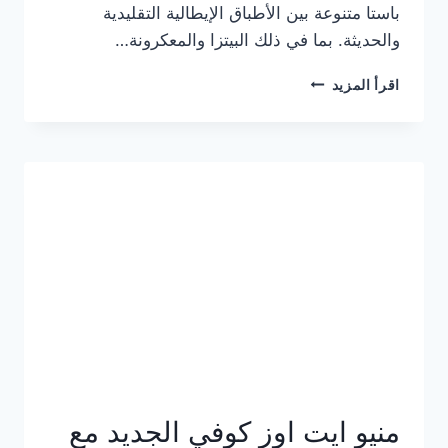
باستا متنوعة بين الأطباق الإيطالية التقليدية
والحديثة. بما في ذلك البيتزا والمعكرونة…
أسعار
اقرأ المزيد
منيو
كازا
باستا
الجديد
كامل
وعناوين
الفروع
منيو ايت اوز كوفي الجديد مع