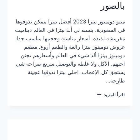
بالصور
منيو دومينوز بيتزا 2023 أفضل بيتزا ممكن تذوقوها
في السعودية. بنسبه لي ألذ بيتزا في العالم ديناميت
مقرمشه لذيذه. أسعار مناسبة وحجمها مناسب جدا.
عروض دومينوز بيتزا رائعة والطعم أروع. مطعم
دومينوز بيتزا ألذ شيء في العالم وأسعارهم تجنن
احبهم. الأكل ولا غلطه والتوصيل سريع صراحه شي
يستحق كل الإعجاب. احلي بيتزا تذوقها عجينة
طازجة…
منيو
اقرأ المزيد
دومينوز
بيتزا
2023
–
أسعار
المنيو
الجديد