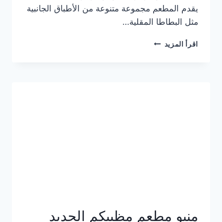
يقدم المطعم مجموعة متنوعة من الأطباق الجانبية
مثل البطاطا المقلية…
أسعار
اقرأ المزيد
منيو
مطعم
جان
برجر
الجديد
كامل
وعناوين
الفروع
منيو مطعم مظبيكم الجديد