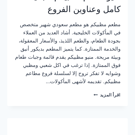
كامل وعناوين الفروع
مطعم مظبيكم هو مطعم سعودي شهير متخصص
في المأكولات الخليجية. أشاد العديد من العملاء
بجودة الطعام، والطعم اللذيذ، والأسعار المعقولة،
والخدمة الممتازة. كما يتميز المطعم بديكور أنيق
وبيئة مريحة. منيو مظبيكم يقدم قائمة وجبات طعام
فوق الممتازة. إذا ترغب في اكل شعبي ومظبي
وشوايه لا تفكر تروح إلا لسلسلة فروع مطاعم
مظبيكم. تقديمه لأشهى المأكولات…
منيو
اقرأ المزيد
مطعم
مظبيكم
الجديد
كامل
وعناوين
الفروع