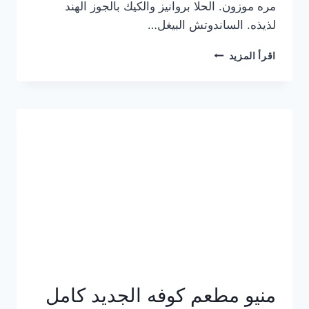
مره موزون. الحلا بروانيز والكيك بالجوز الهند
لذيذه. الساندوتش البيغل…
منيو
اقرأ المزيد
كوفي
هاف
مليون
الجديد
بالأسعار
كاملة
منيو مطعم كوفه الجديد كامل