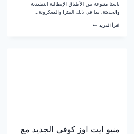
باستا متنوعة بين الأطباق الإيطالية التقليدية
والحديثة. بما في ذلك البيتزا والمعكرونة…
أسعار
اقرأ المزيد
منيو
كازا
باستا
الجديد
كامل
وعناوين
الفروع
منيو ايت اوز كوفي الجديد مع