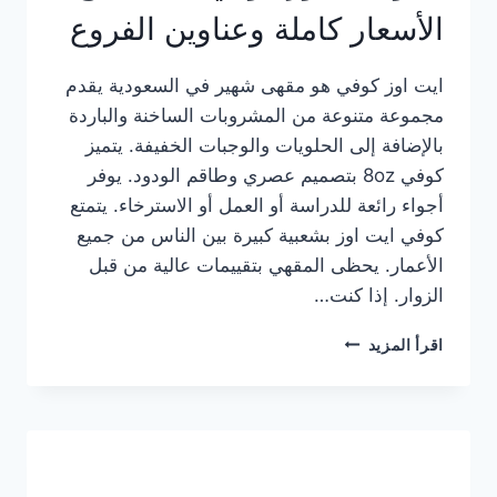
الأسعار كاملة وعناوين الفروع
ايت اوز كوفي هو مقهى شهير في السعودية يقدم
مجموعة متنوعة من المشروبات الساخنة والباردة
بالإضافة إلى الحلويات والوجبات الخفيفة. يتميز
كوفي 8oz بتصميم عصري وطاقم الودود. يوفر
أجواء رائعة للدراسة أو العمل أو الاسترخاء. يتمتع
كوفي ايت اوز بشعبية كبيرة بين الناس من جميع
الأعمار. يحظى المقهي بتقييمات عالية من قبل
الزوار. إذا كنت…
منيو
اقرأ المزيد
ايت
اوز
كوفي
الجديد
مع
الأسعار