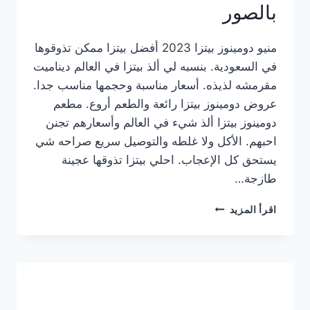
بالصور
منيو دومينوز بيتزا 2023 أفضل بيتزا ممكن تذوقوها
في السعودية. بنسبه لي ألذ بيتزا في العالم ديناميت
مقرمشه لذيذه. أسعار مناسبة وحجمها مناسب جدا.
عروض دومينوز بيتزا رائعة والطعم أروع. مطعم
دومينوز بيتزا ألذ شيء في العالم وأسعارهم تجنن
احبهم. الأكل ولا غلطه والتوصيل سريع صراحه شي
يستحق كل الإعجاب. احلي بيتزا تذوقها عجينة
طازجة…
منيو
اقرأ المزيد
دومينوز
بيتزا
2023
–
أسعار
المنيو
الجديد