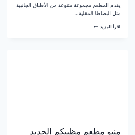
يقدم المطعم مجموعة متنوعة من الأطباق الجانبية
مثل البطاطا المقلية…
أسعار
اقرأ المزيد
منيو
مطعم
جان
برجر
الجديد
كامل
وعناوين
الفروع
منيو مطعم مظبيكم الجديد