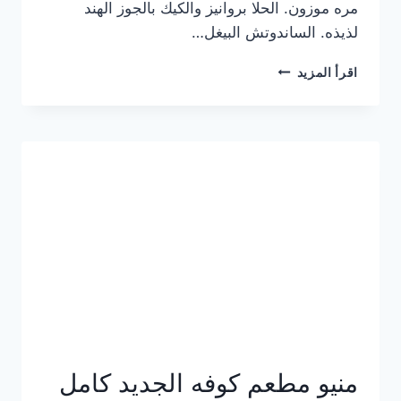
مره موزون. الحلا بروانيز والكيك بالجوز الهند
لذيذه. الساندوتش البيغل…
منيو
اقرأ المزيد
كوفي
هاف
مليون
الجديد
بالأسعار
كاملة
منيو مطعم كوفه الجديد كامل