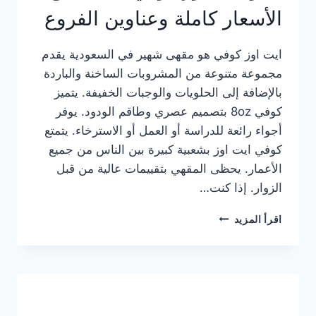
الأسعار كاملة وعناوين الفروع
ايت اوز كوفي هو مقهى شهير في السعودية يقدم
مجموعة متنوعة من المشروبات الساخنة والباردة
بالإضافة إلى الحلويات والوجبات الخفيفة. يتميز
كوفي 8oz بتصميم عصري وطاقم الودود. يوفر
أجواء رائعة للدراسة أو العمل أو الاسترخاء. يتمتع
كوفي ايت اوز بشعبية كبيرة بين الناس من جميع
الأعمار. يحظى المقهي بتقييمات عالية من قبل
الزوار. إذا كنت…
منيو
اقرأ المزيد
ايت
اوز
كوفي
الجديد
مع
الأسعار