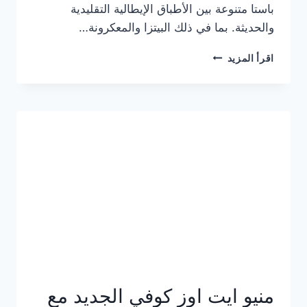
باستا متنوعة بين الأطباق الإيطالية التقليدية
والحديثة. بما في ذلك البيتزا والمعكرونة…
أسعار
اقرأ المزيد
منيو
كازا
باستا
الجديد
كامل
وعناوين
الفروع
منيو ايت اوز كوفي الجديد مع