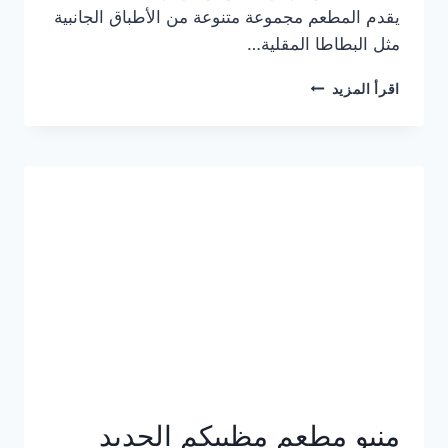
يقدم المطعم مجموعة متنوعة من الأطباق الجانبية
مثل البطاطا المقلية…
أسعار
اقرأ المزيد
منيو
مطعم
جان
برجر
الجديد
كامل
وعناوين
الفروع
منيو مطعم مظبيكم الجديد