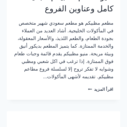
كامل وعناوين الفروع
مطعم مظبيكم هو مطعم سعودي شهير متخصص
في المأكولات الخليجية. أشاد العديد من العملاء
بجودة الطعام، والطعم اللذيذ، والأسعار المعقولة،
والخدمة الممتازة. كما يتميز المطعم بديكور أنيق
وبيئة مريحة. منيو مظبيكم يقدم قائمة وجبات طعام
فوق الممتازة. إذا ترغب في اكل شعبي ومظبي
وشوايه لا تفكر تروح إلا لسلسلة فروع مطاعم
مظبيكم. تقديمه لأشهى المأكولات…
منيو
اقرأ المزيد
مطعم
مظبيكم
الجديد
كامل
وعناوين
الفروع