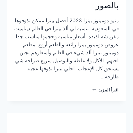
بالصور
منيو دومينوز بيتزا 2023 أفضل بيتزا ممكن تذوقوها
في السعودية. بنسبه لي ألذ بيتزا في العالم ديناميت
مقرمشه لذيذه. أسعار مناسبة وحجمها مناسب جدا.
عروض دومينوز بيتزا رائعة والطعم أروع. مطعم
دومينوز بيتزا ألذ شيء في العالم وأسعارهم تجنن
احبهم. الأكل ولا غلطه والتوصيل سريع صراحه شي
يستحق كل الإعجاب. احلي بيتزا تذوقها عجينة
طازجة…
منيو
اقرأ المزيد
دومينوز
بيتزا
2023
–
أسعار
المنيو
الجديد