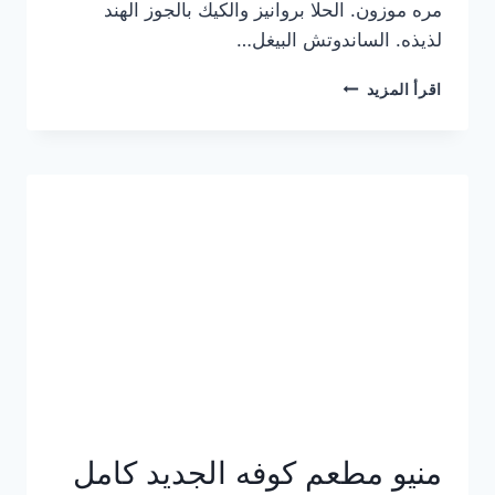
مره موزون. الحلا بروانيز والكيك بالجوز الهند
لذيذه. الساندوتش البيغل…
منيو
اقرأ المزيد
كوفي
هاف
مليون
الجديد
بالأسعار
كاملة
منيو مطعم كوفه الجديد كامل