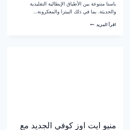
باستا متنوعة بين الأطباق الإيطالية التقليدية
والحديثة. بما في ذلك البيتزا والمعكرونة…
أسعار
اقرأ المزيد
منيو
كازا
باستا
الجديد
كامل
وعناوين
الفروع
منيو ايت اوز كوفي الجديد مع