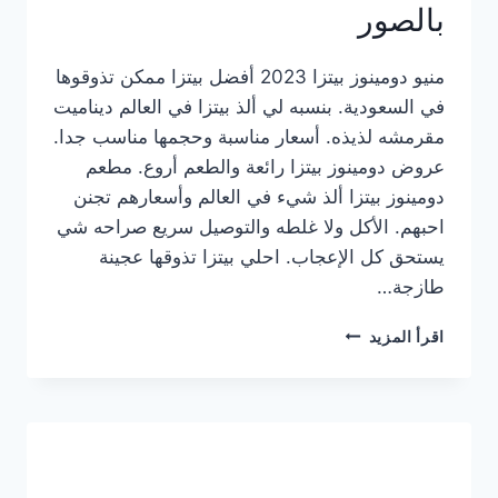
بالصور
منيو دومينوز بيتزا 2023 أفضل بيتزا ممكن تذوقوها
في السعودية. بنسبه لي ألذ بيتزا في العالم ديناميت
مقرمشه لذيذه. أسعار مناسبة وحجمها مناسب جدا.
عروض دومينوز بيتزا رائعة والطعم أروع. مطعم
دومينوز بيتزا ألذ شيء في العالم وأسعارهم تجنن
احبهم. الأكل ولا غلطه والتوصيل سريع صراحه شي
يستحق كل الإعجاب. احلي بيتزا تذوقها عجينة
طازجة…
منيو
اقرأ المزيد
دومينوز
بيتزا
2023
–
أسعار
المنيو
الجديد