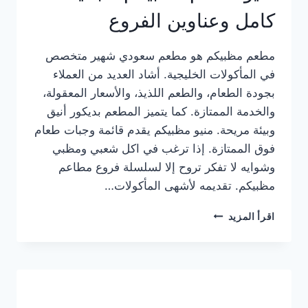
كامل وعناوين الفروع
مطعم مظبيكم هو مطعم سعودي شهير متخصص
في المأكولات الخليجية. أشاد العديد من العملاء
بجودة الطعام، والطعم اللذيذ، والأسعار المعقولة،
والخدمة الممتازة. كما يتميز المطعم بديكور أنيق
وبيئة مريحة. منيو مظبيكم يقدم قائمة وجبات طعام
فوق الممتازة. إذا ترغب في اكل شعبي ومظبي
وشوايه لا تفكر تروح إلا لسلسلة فروع مطاعم
مظبيكم. تقديمه لأشهى المأكولات…
منيو
اقرأ المزيد
مطعم
مظبيكم
الجديد
كامل
وعناوين
الفروع