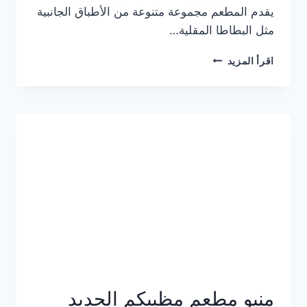
يقدم المطعم مجموعة متنوعة من الأطباق الجانبية
مثل البطاطا المقلية…
أسعار
اقرأ المزيد
منيو
مطعم
جان
برجر
الجديد
كامل
وعناوين
الفروع
منيو مطعم مظبيكم الجديد