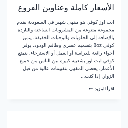
الأسعار كاملة وعناوين الفروع
ايت اوز كوفي هو مقهى شهير في السعودية يقدم
مجموعة متنوعة من المشروبات الساخنة والباردة
بالإضافة إلى الحلويات والوجبات الخفيفة. يتميز
كوفي 8oz بتصميم عصري وطاقم الودود. يوفر
أجواء رائعة للدراسة أو العمل أو الاسترخاء. يتمتع
كوفي ايت اوز بشعبية كبيرة بين الناس من جميع
الأعمار. يحظى المقهي بتقييمات عالية من قبل
الزوار. إذا كنت…
منيو
اقرأ المزيد
ايت
اوز
كوفي
الجديد
مع
الأسعار