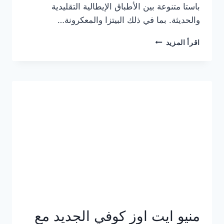
باستا متنوعة بين الأطباق الإيطالية التقليدية
والحديثة. بما في ذلك البيتزا والمعكرونة…
أسعار
اقرأ المزيد
منيو
كازا
باستا
الجديد
كامل
وعناوين
الفروع
منيو ايت اوز كوفي الجديد مع