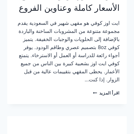
الأسعار كاملة وعناوين الفروع
ايت اوز كوفي هو مقهى شهير في السعودية يقدم
مجموعة متنوعة من المشروبات الساخنة والباردة
بالإضافة إلى الحلويات والوجبات الخفيفة. يتميز
كوفي 8oz بتصميم عصري وطاقم الودود. يوفر
أجواء رائعة للدراسة أو العمل أو الاسترخاء. يتمتع
كوفي ايت اوز بشعبية كبيرة بين الناس من جميع
الأعمار. يحظى المقهي بتقييمات عالية من قبل
الزوار. إذا كنت…
منيو
اقرأ المزيد
ايت
اوز
كوفي
الجديد
مع
الأسعار