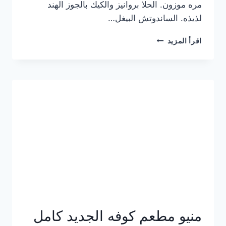
مره موزون. الحلا بروانيز والكيك بالجوز الهند
لذيذه. الساندوتش البيغل…
منيو
اقرأ المزيد
كوفي
هاف
مليون
الجديد
بالأسعار
كاملة
منيو مطعم كوفه الجديد كامل