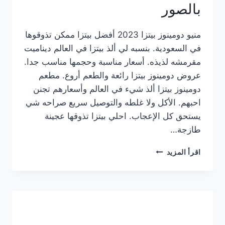
بالصور
منيو دومينوز بيتزا 2023 أفضل بيتزا ممكن تذوقوها
في السعودية. بنسبه لي ألذ بيتزا في العالم ديناميت
مقرمشه لذيذه. أسعار مناسبة وحجمها مناسب جدا.
عروض دومينوز بيتزا رائعة والطعم أروع. مطعم
دومينوز بيتزا ألذ شيء في العالم وأسعارهم تجنن
احبهم. الأكل ولا غلطه والتوصيل سريع صراحه شي
يستحق كل الإعجاب. احلي بيتزا تذوقها عجينة
طازجة…
منيو
اقرأ المزيد
دومينوز
بيتزا
2023
–
أسعار
المنيو
الجديد