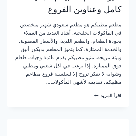
كامل وعناوين الفروع
مطعم مظبيكم هو مطعم سعودي شهير متخصص
في المأكولات الخليجية. أشاد العديد من العملاء
بجودة الطعام، والطعم اللذيذ، والأسعار المعقولة،
والخدمة الممتازة. كما يتميز المطعم بديكور أنيق
وبيئة مريحة. منيو مظبيكم يقدم قائمة وجبات طعام
فوق الممتازة. إذا ترغب في اكل شعبي ومظبي
وشوايه لا تفكر تروح إلا لسلسلة فروع مطاعم
مظبيكم. تقديمه لأشهى المأكولات…
منيو
اقرأ المزيد
مطعم
مظبيكم
الجديد
كامل
وعناوين
الفروع