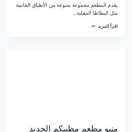
يقدم المطعم مجموعة متنوعة من الأطباق الجانبية
مثل البطاطا المقلية…
أسعار
اقرأ المزيد
منيو
مطعم
جان
برجر
الجديد
كامل
وعناوين
الفروع
منيو مطعم مظبيكم الجديد