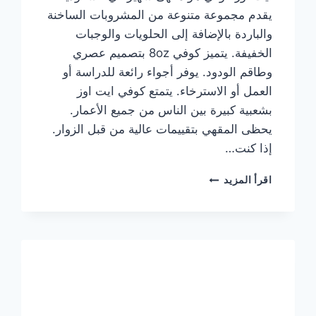
يقدم مجموعة متنوعة من المشروبات الساخنة
والباردة بالإضافة إلى الحلويات والوجبات
الخفيفة. يتميز كوفي 8oz بتصميم عصري
وطاقم الودود. يوفر أجواء رائعة للدراسة أو
العمل أو الاسترخاء. يتمتع كوفي ايت اوز
بشعبية كبيرة بين الناس من جميع الأعمار.
يحظى المقهي بتقييمات عالية من قبل الزوار.
إذا كنت…
منيو
اقرأ المزيد
ايت
اوز
كوفي
الجديد
مع
الأسعار
كاملة
وعناوين
الفروع