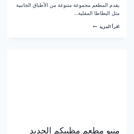
يقدم المطعم مجموعة متنوعة من الأطباق الجانبية
مثل البطاطا المقلية…
أسعار
اقرأ المزيد
منيو
مطعم
جان
برجر
الجديد
كامل
وعناوين
الفروع
منيو مطعم مظبيكم الجديد