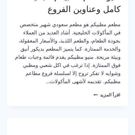
كامل وعناوين الفروع
مطعم مظبيكم هو مطعم سعودي شهير متخصص
في المأكولات الخليجية. أشاد العديد من العملاء
بجودة الطعام، والطعم اللذيذ، والأسعار المعقولة،
والخدمة الممتازة. كما يتميز المطعم بديكور أنيق
وبيئة مريحة. منيو مظبيكم يقدم قائمة وجبات طعام
فوق الممتازة. إذا ترغب في اكل شعبي ومظبي
وشوايه لا تفكر تروح إلا لسلسلة فروع مطاعم
مظبيكم. تقديمه لأشهى المأكولات…
منيو
اقرأ المزيد
مطعم
مظبيكم
الجديد
كامل
وعناوين
الفروع