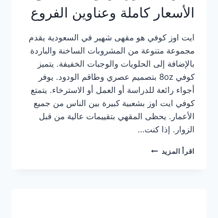
الأسعار كاملة وعناوين الفروع
ايت اوز كوفي هو مقهى شهير في السعودية يقدم
مجموعة متنوعة من المشروبات الساخنة والباردة
بالإضافة إلى الحلويات والوجبات الخفيفة. يتميز
كوفي 8oz بتصميم عصري وطاقم الودود. يوفر
أجواء رائعة للدراسة أو العمل أو الاسترخاء. يتمتع
كوفي ايت اوز بشعبية كبيرة بين الناس من جميع
الأعمار. يحظى المقهي بتقييمات عالية من قبل
الزوار. إذا كنت…
منيو
اقرأ المزيد
ايت
اوز
كوفي
الجديد
مع
الأسعار