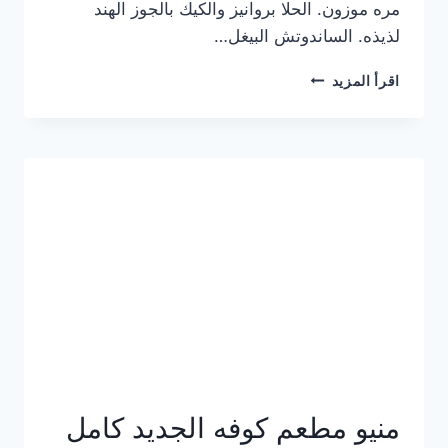
مره موزون. الحلا بروانيز والكيك بالجوز الهند
لذيذه. الساندوتش البيغل…
منيو
اقرأ المزيد
كوفي
هاف
مليون
الجديد
بالأسعار
كاملة
منيو مطعم كوفه الجديد كامل