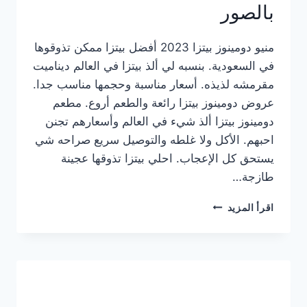
بالصور
منيو دومينوز بيتزا 2023 أفضل بيتزا ممكن تذوقوها
في السعودية. بنسبه لي ألذ بيتزا في العالم ديناميت
مقرمشه لذيذه. أسعار مناسبة وحجمها مناسب جدا.
عروض دومينوز بيتزا رائعة والطعم أروع. مطعم
دومينوز بيتزا ألذ شيء في العالم وأسعارهم تجنن
احبهم. الأكل ولا غلطه والتوصيل سريع صراحه شي
يستحق كل الإعجاب. احلي بيتزا تذوقها عجينة
طازجة…
منيو
اقرأ المزيد
دومينوز
بيتزا
2023
–
أسعار
المنيو
الجديد