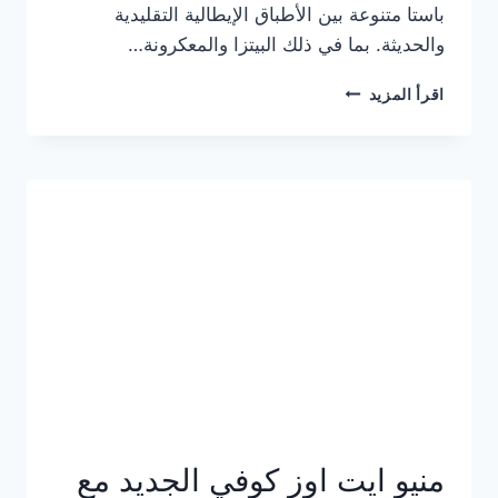
باستا متنوعة بين الأطباق الإيطالية التقليدية
والحديثة. بما في ذلك البيتزا والمعكرونة…
أسعار
اقرأ المزيد
منيو
كازا
باستا
الجديد
كامل
وعناوين
الفروع
منيو ايت اوز كوفي الجديد مع