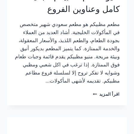
كامل وعناوين الفروع
مطعم مظبيكم هو مطعم سعودي شهير متخصص
في المأكولات الخليجية. أشاد العديد من العملاء
بجودة الطعام، والطعم اللذيذ، والأسعار المعقولة،
والخدمة الممتازة. كما يتميز المطعم بديكور أنيق
وبيئة مريحة. منيو مظبيكم يقدم قائمة وجبات طعام
فوق الممتازة. إذا ترغب في اكل شعبي ومظبي
وشوايه لا تفكر تروح إلا لسلسلة فروع مطاعم
مظبيكم. تقديمه لأشهى المأكولات…
منيو
اقرأ المزيد
مطعم
مظبيكم
الجديد
كامل
وعناوين
الفروع