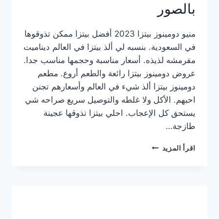
بالصور
منيو دومينوز بيتزا 2023 أفضل بيتزا ممكن تذوقوها
في السعودية. بنسبه لي ألذ بيتزا في العالم ديناميت
مقرمشه لذيذه. أسعار مناسبة وحجمها مناسب جدا.
عروض دومينوز بيتزا رائعة والطعم أروع. مطعم
دومينوز بيتزا ألذ شيء في العالم وأسعارهم تجنن
احبهم. الأكل ولا غلطه والتوصيل سريع صراحه شي
يستحق كل الإعجاب. احلي بيتزا تذوقها عجينة
طازجة…
منيو
اقرأ المزيد
دومينوز
بيتزا
2023
–
أسعار
المنيو
الجديد