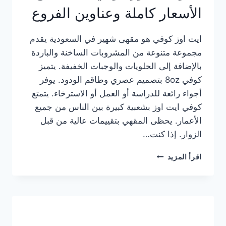
الأسعار كاملة وعناوين الفروع
ايت اوز كوفي هو مقهى شهير في السعودية يقدم
مجموعة متنوعة من المشروبات الساخنة والباردة
بالإضافة إلى الحلويات والوجبات الخفيفة. يتميز
كوفي 8oz بتصميم عصري وطاقم الودود. يوفر
أجواء رائعة للدراسة أو العمل أو الاسترخاء. يتمتع
كوفي ايت اوز بشعبية كبيرة بين الناس من جميع
الأعمار. يحظى المقهي بتقييمات عالية من قبل
الزوار. إذا كنت…
منيو
اقرأ المزيد
ايت
اوز
كوفي
الجديد
مع
الأسعار