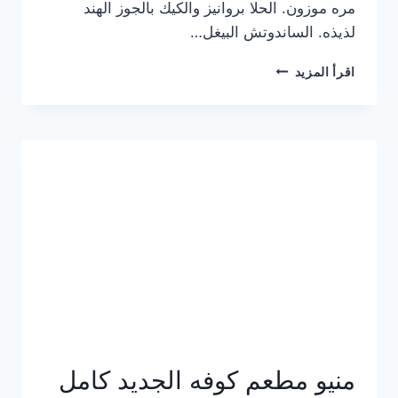
مره موزون. الحلا بروانيز والكيك بالجوز الهند
لذيذه. الساندوتش البيغل…
منيو
اقرأ المزيد
كوفي
هاف
مليون
الجديد
بالأسعار
كاملة
منيو مطعم كوفه الجديد كامل