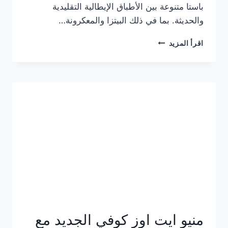
باستا متنوعة بين الأطباق الإيطالية التقليدية
والحديثة. بما في ذلك البيتزا والمعكرونة…
أسعار
اقرأ المزيد
منيو
كازا
باستا
الجديد
كامل
وعناوين
الفروع
منيو ايت اوز كوفي الجديد مع