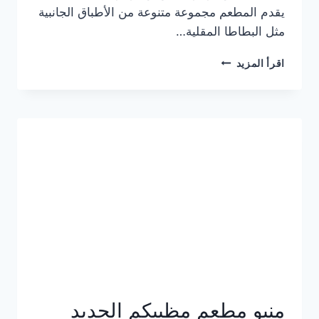
يقدم المطعم مجموعة متنوعة من الأطباق الجانبية
مثل البطاطا المقلية…
أسعار
اقرأ المزيد
منيو
مطعم
جان
برجر
الجديد
كامل
وعناوين
الفروع
منيو مطعم مظبيكم الجديد