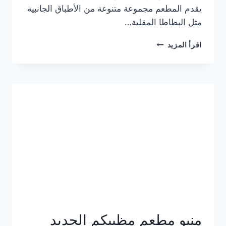
يقدم المطعم مجموعة متنوعة من الأطباق الجانبية
مثل البطاطا المقلية…
أسعار
اقرأ المزيد
منيو
مطعم
جان
برجر
الجديد
كامل
وعناوين
الفروع
منيو مطعم مظبيكم الجديد