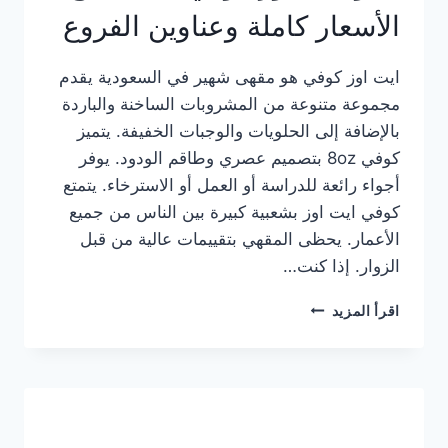
الأسعار كاملة وعناوين الفروع
ايت اوز كوفي هو مقهى شهير في السعودية يقدم
مجموعة متنوعة من المشروبات الساخنة والباردة
بالإضافة إلى الحلويات والوجبات الخفيفة. يتميز
كوفي 8oz بتصميم عصري وطاقم الودود. يوفر
أجواء رائعة للدراسة أو العمل أو الاسترخاء. يتمتع
كوفي ايت اوز بشعبية كبيرة بين الناس من جميع
الأعمار. يحظى المقهي بتقييمات عالية من قبل
الزوار. إذا كنت…
منيو
اقرأ المزيد
ايت
اوز
كوفي
الجديد
مع
الأسعار