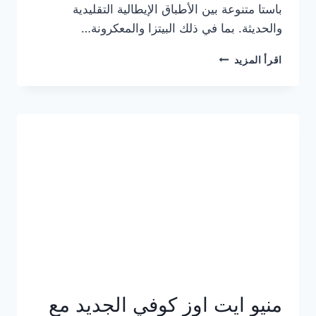
باستا متنوعة بين الأطباق الإيطالية التقليدية
والحديثة. بما في ذلك البيتزا والمعكرونة…
أسعار
اقرأ المزيد
منيو
كازا
باستا
الجديد
كامل
وعناوين
الفروع
منيو ايت اوز كوفي الجديد مع