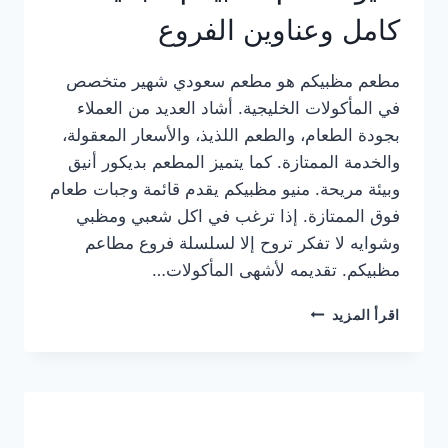
كامل وعناوين الفروع
مطعم مظبيكم هو مطعم سعودي شهير متخصص
في المأكولات الخليجية. أشاد العديد من العملاء
بجودة الطعام، والطعم اللذيذ، والأسعار المعقولة،
والخدمة الممتازة. كما يتميز المطعم بديكور أنيق
وبيئة مريحة. منيو مظبيكم يقدم قائمة وجبات طعام
فوق الممتازة. إذا ترغب في اكل شعبي ومظبي
وشوايه لا تفكر تروح إلا لسلسلة فروع مطاعم
مظبيكم. تقديمه لأشهى المأكولات…
منيو
اقرأ المزيد
مطعم
مظبيكم
الجديد
كامل
وعناوين
الفروع