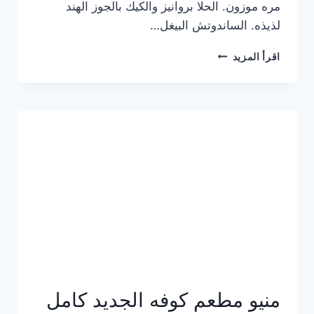
مره موزون. الحلا بروانيز والكيك بالجوز الهند
لذيذه. الساندوتش البيغل…
منيو
اقرأ المزيد
كوفي
هاف
مليون
الجديد
بالأسعار
كاملة
منيو مطعم كوفه الجديد كامل