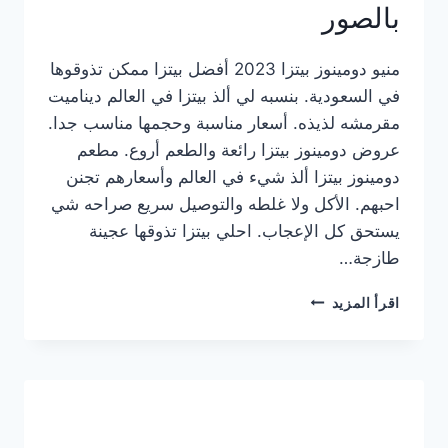
بالصور
منيو دومينوز بيتزا 2023 أفضل بيتزا ممكن تذوقوها
في السعودية. بنسبه لي ألذ بيتزا في العالم ديناميت
مقرمشه لذيذه. أسعار مناسبة وحجمها مناسب جدا.
عروض دومينوز بيتزا رائعة والطعم أروع. مطعم
دومينوز بيتزا ألذ شيء في العالم وأسعارهم تجنن
احبهم. الأكل ولا غلطه والتوصيل سريع صراحه شي
يستحق كل الإعجاب. احلي بيتزا تذوقها عجينة
طازجة…
منيو
اقرأ المزيد
دومينوز
بيتزا
2023
–
أسعار
المنيو
الجديد