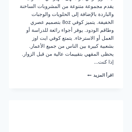
يقدم مجموعة متنوعة من المشروبات الساخنة
والباردة بالإضافة إلى الحلويات والوجبات
الخفيفة. يتميز كوفي 8oz بتصميم عصري
وطاقم الودود. يوفر أجواء رائعة للدراسة أو
العمل أو الاسترخاء. يتمتع كوفي ايت اوز
بشعبية كبيرة بين الناس من جميع الأعمار.
يحظى المقهي بتقييمات عالية من قبل الزوار.
إذا كنت…
منيو
اقرأ المزيد
ايت
اوز
كوفي
الجديد
مع
الأسعار
كاملة
وعناوين
الفروع