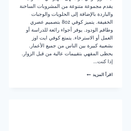
يقدم مجموعة متنوعة من المشروبات الساخنة
والباردة بالإضافة إلى الحلويات والوجبات
الخفيفة. يتميز كوفي 8oz بتصميم عصري
وطاقم الودود. يوفر أجواء رائعة للدراسة أو
العمل أو الاسترخاء. يتمتع كوفي ايت اوز
بشعبية كبيرة بين الناس من جميع الأعمار.
يحظى المقهي بتقييمات عالية من قبل الزوار.
إذا كنت…
منيو
اقرأ المزيد
ايت
اوز
كوفي
الجديد
مع
الأسعار
كاملة
وعناوين
الفروع