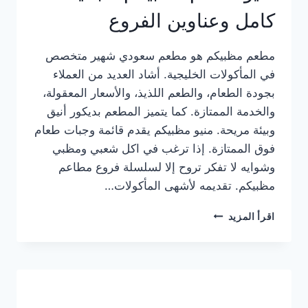
كامل وعناوين الفروع
مطعم مظبيكم هو مطعم سعودي شهير متخصص
في المأكولات الخليجية. أشاد العديد من العملاء
بجودة الطعام، والطعم اللذيذ، والأسعار المعقولة،
والخدمة الممتازة. كما يتميز المطعم بديكور أنيق
وبيئة مريحة. منيو مظبيكم يقدم قائمة وجبات طعام
فوق الممتازة. إذا ترغب في اكل شعبي ومظبي
وشوايه لا تفكر تروح إلا لسلسلة فروع مطاعم
مظبيكم. تقديمه لأشهى المأكولات…
منيو
اقرأ المزيد
مطعم
مظبيكم
الجديد
كامل
وعناوين
الفروع