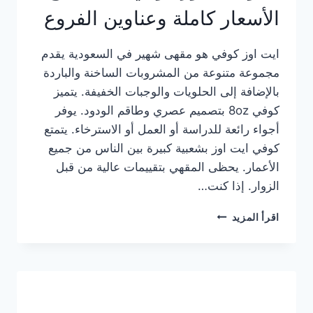
الأسعار كاملة وعناوين الفروع
ايت اوز كوفي هو مقهى شهير في السعودية يقدم
مجموعة متنوعة من المشروبات الساخنة والباردة
بالإضافة إلى الحلويات والوجبات الخفيفة. يتميز
كوفي 8oz بتصميم عصري وطاقم الودود. يوفر
أجواء رائعة للدراسة أو العمل أو الاسترخاء. يتمتع
كوفي ايت اوز بشعبية كبيرة بين الناس من جميع
الأعمار. يحظى المقهي بتقييمات عالية من قبل
الزوار. إذا كنت…
منيو
اقرأ المزيد
ايت
اوز
كوفي
الجديد
مع
الأسعار