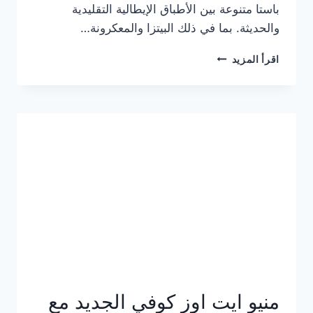
باستا متنوعة بين الأطباق الإيطالية التقليدية
والحديثة. بما في ذلك البيتزا والمعكرونة…
أسعار
اقرأ المزيد
منيو
كازا
باستا
الجديد
كامل
وعناوين
الفروع
منيو ايت اوز كوفي الجديد مع