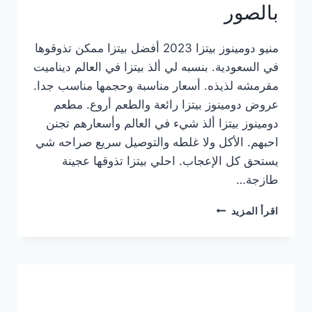
بالصور
منيو دومينوز بيتزا 2023 أفضل بيتزا ممكن تذوقوها
في السعودية. بنسبه لي ألذ بيتزا في العالم ديناميت
مقرمشه لذيذه. أسعار مناسبة وحجمها مناسب جدا.
عروض دومينوز بيتزا رائعة والطعم أروع. مطعم
دومينوز بيتزا ألذ شيء في العالم وأسعارهم تجنن
احبهم. الأكل ولا غلطه والتوصيل سريع صراحه شي
يستحق كل الإعجاب. احلي بيتزا تذوقها عجينة
طازجة…
منيو
اقرأ المزيد
دومينوز
بيتزا
2023
–
أسعار
المنيو
الجديد