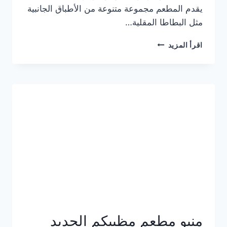
يقدم المطعم مجموعة متنوعة من الأطباق الجانبية
مثل البطاطا المقلية…
أسعار
اقرأ المزيد
منيو
مطعم
جان
برجر
الجديد
كامل
وعناوين
الفروع
منيو مطعم مظبيكم الجديد