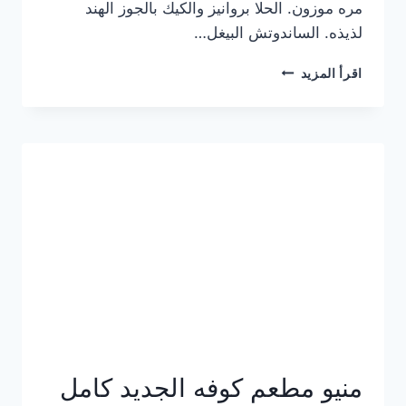
مره موزون. الحلا بروانيز والكيك بالجوز الهند
لذيذه. الساندوتش البيغل…
منيو
اقرأ المزيد
كوفي
هاف
مليون
الجديد
بالأسعار
كاملة
منيو مطعم كوفه الجديد كامل