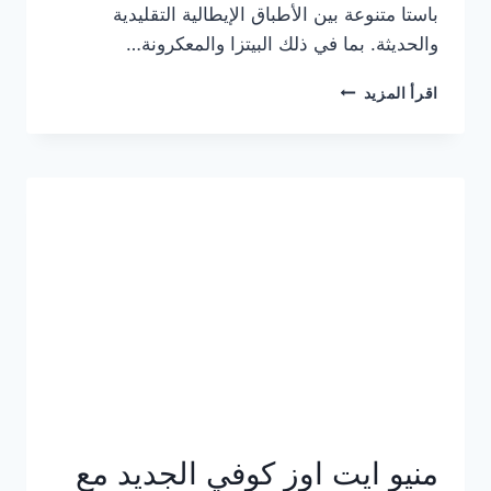
باستا متنوعة بين الأطباق الإيطالية التقليدية
والحديثة. بما في ذلك البيتزا والمعكرونة…
أسعار
اقرأ المزيد
منيو
كازا
باستا
الجديد
كامل
وعناوين
الفروع
منيو ايت اوز كوفي الجديد مع