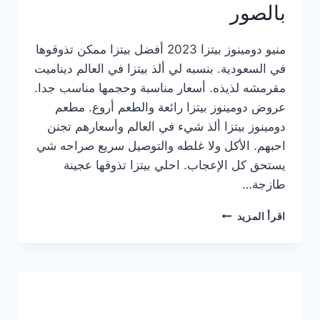
بالصور
منيو دومينوز بيتزا 2023 أفضل بيتزا ممكن تذوقوها
في السعودية. بنسبه لي ألذ بيتزا في العالم ديناميت
مقرمشه لذيذه. أسعار مناسبة وحجمها مناسب جدا.
عروض دومينوز بيتزا رائعة والطعم أروع. مطعم
دومينوز بيتزا ألذ شيء في العالم وأسعارهم تجنن
احبهم. الأكل ولا غلطه والتوصيل سريع صراحه شي
يستحق كل الإعجاب. احلي بيتزا تذوقها عجينة
طازجة…
منيو
اقرأ المزيد
دومينوز
بيتزا
2023
–
أسعار
المنيو
الجديد