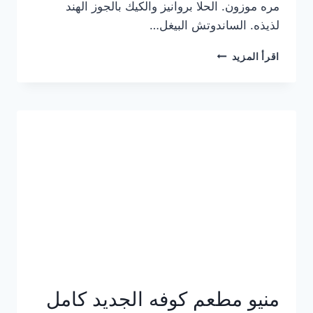
مره موزون. الحلا بروانيز والكيك بالجوز الهند
لذيذه. الساندوتش البيغل…
منيو
اقرأ المزيد
كوفي
هاف
مليون
الجديد
بالأسعار
كاملة
منيو مطعم كوفه الجديد كامل