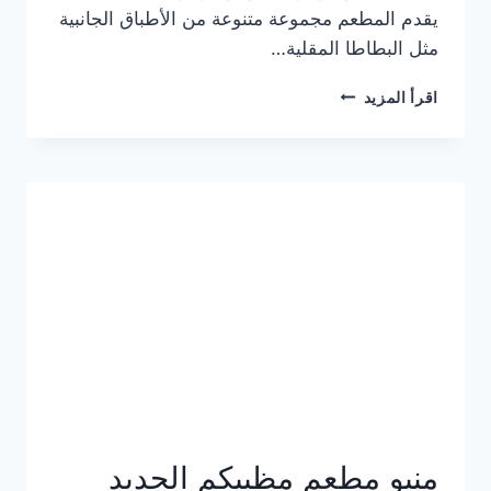
يقدم المطعم مجموعة متنوعة من الأطباق الجانبية
مثل البطاطا المقلية…
أسعار
اقرأ المزيد
منيو
مطعم
جان
برجر
الجديد
كامل
وعناوين
الفروع
منيو مطعم مظبيكم الجديد