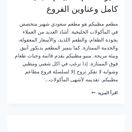
كامل وعناوين الفروع
مطعم مظبيكم هو مطعم سعودي شهير متخصص
في المأكولات الخليجية. أشاد العديد من العملاء
بجودة الطعام، والطعم اللذيذ، والأسعار المعقولة،
والخدمة الممتازة. كما يتميز المطعم بديكور أنيق
وبيئة مريحة. منيو مظبيكم يقدم قائمة وجبات طعام
فوق الممتازة. إذا ترغب في اكل شعبي ومظبي
وشوايه لا تفكر تروح إلا لسلسلة فروع مطاعم
مظبيكم. تقديمه لأشهى المأكولات…
منيو
اقرأ المزيد
مطعم
مظبيكم
الجديد
كامل
وعناوين
الفروع