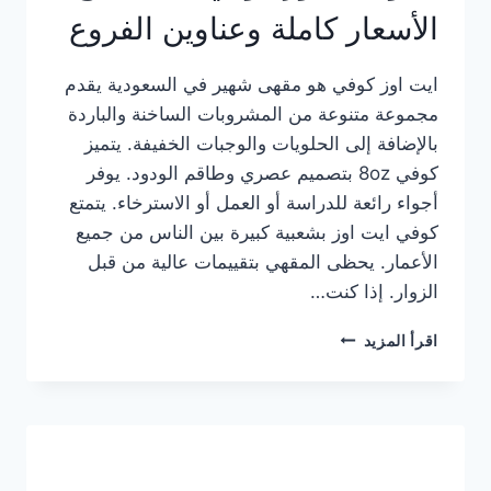
الأسعار كاملة وعناوين الفروع
ايت اوز كوفي هو مقهى شهير في السعودية يقدم
مجموعة متنوعة من المشروبات الساخنة والباردة
بالإضافة إلى الحلويات والوجبات الخفيفة. يتميز
كوفي 8oz بتصميم عصري وطاقم الودود. يوفر
أجواء رائعة للدراسة أو العمل أو الاسترخاء. يتمتع
كوفي ايت اوز بشعبية كبيرة بين الناس من جميع
الأعمار. يحظى المقهي بتقييمات عالية من قبل
الزوار. إذا كنت…
منيو
اقرأ المزيد
ايت
اوز
كوفي
الجديد
مع
الأسعار