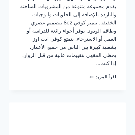
يقدم مجموعة متنوعة من المشروبات الساخنة
والباردة بالإضافة إلى الحلويات والوجبات
الخفيفة. يتميز كوفي 8oz بتصميم عصري
وطاقم الودود. يوفر أجواء رائعة للدراسة أو
العمل أو الاسترخاء. يتمتع كوفي ايت اوز
بشعبية كبيرة بين الناس من جميع الأعمار.
يحظى المقهي بتقييمات عالية من قبل الزوار.
إذا كنت…
منيو
اقرأ المزيد
ايت
اوز
كوفي
الجديد
مع
الأسعار
كاملة
وعناوين
الفروع