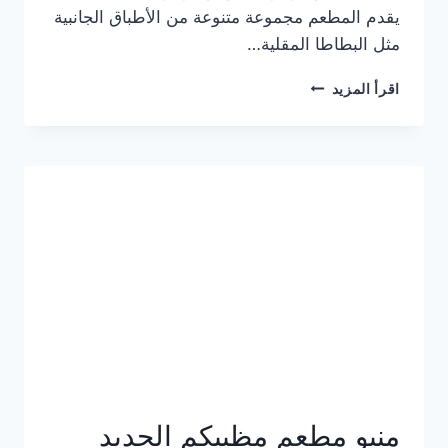
يقدم المطعم مجموعة متنوعة من الأطباق الجانبية
مثل البطاطا المقلية…
أسعار
اقرأ المزيد
منيو
مطعم
جان
برجر
الجديد
كامل
وعناوين
الفروع
منيو مطعم مظبيكم الجديد