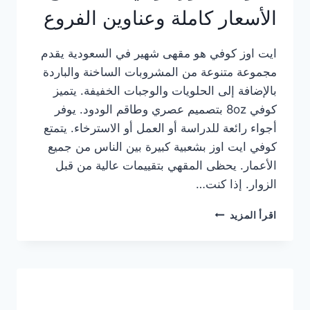
الأسعار كاملة وعناوين الفروع
ايت اوز كوفي هو مقهى شهير في السعودية يقدم
مجموعة متنوعة من المشروبات الساخنة والباردة
بالإضافة إلى الحلويات والوجبات الخفيفة. يتميز
كوفي 8oz بتصميم عصري وطاقم الودود. يوفر
أجواء رائعة للدراسة أو العمل أو الاسترخاء. يتمتع
كوفي ايت اوز بشعبية كبيرة بين الناس من جميع
الأعمار. يحظى المقهي بتقييمات عالية من قبل
الزوار. إذا كنت…
منيو
اقرأ المزيد
ايت
اوز
كوفي
الجديد
مع
الأسعار