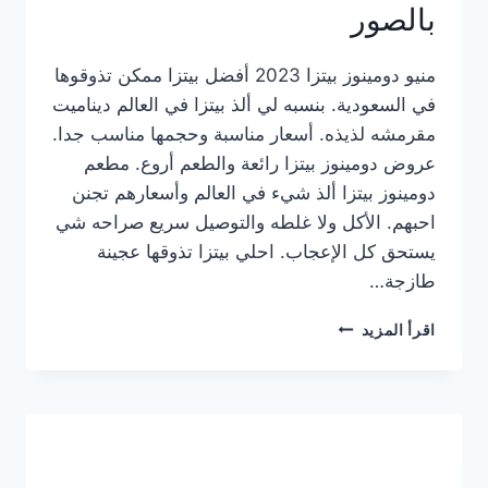
بالصور
منيو دومينوز بيتزا 2023 أفضل بيتزا ممكن تذوقوها
في السعودية. بنسبه لي ألذ بيتزا في العالم ديناميت
مقرمشه لذيذه. أسعار مناسبة وحجمها مناسب جدا.
عروض دومينوز بيتزا رائعة والطعم أروع. مطعم
دومينوز بيتزا ألذ شيء في العالم وأسعارهم تجنن
احبهم. الأكل ولا غلطه والتوصيل سريع صراحه شي
يستحق كل الإعجاب. احلي بيتزا تذوقها عجينة
طازجة…
منيو
اقرأ المزيد
دومينوز
بيتزا
2023
–
أسعار
المنيو
الجديد