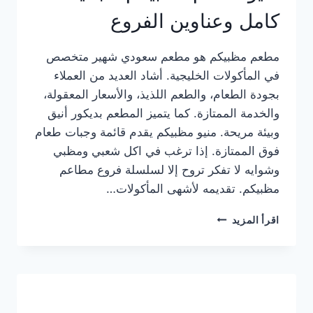
كامل وعناوين الفروع
مطعم مظبيكم هو مطعم سعودي شهير متخصص
في المأكولات الخليجية. أشاد العديد من العملاء
بجودة الطعام، والطعم اللذيذ، والأسعار المعقولة،
والخدمة الممتازة. كما يتميز المطعم بديكور أنيق
وبيئة مريحة. منيو مظبيكم يقدم قائمة وجبات طعام
فوق الممتازة. إذا ترغب في اكل شعبي ومظبي
وشوايه لا تفكر تروح إلا لسلسلة فروع مطاعم
مظبيكم. تقديمه لأشهى المأكولات…
منيو
اقرأ المزيد
مطعم
مظبيكم
الجديد
كامل
وعناوين
الفروع