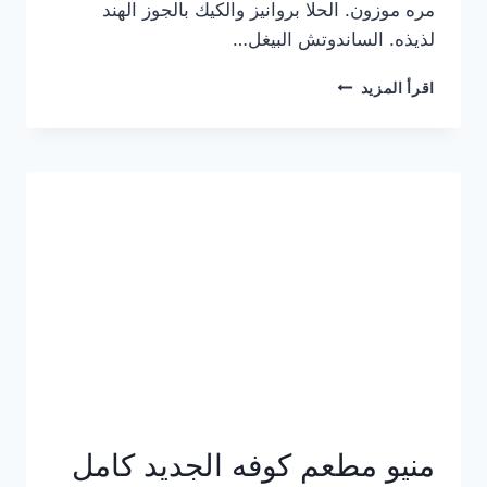
مره موزون. الحلا بروانيز والكيك بالجوز الهند
لذيذه. الساندوتش البيغل…
منيو
اقرأ المزيد
كوفي
هاف
مليون
الجديد
بالأسعار
كاملة
منيو مطعم كوفه الجديد كامل