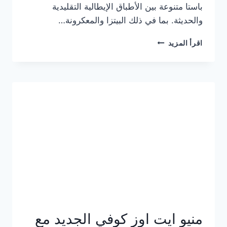
باستا متنوعة بين الأطباق الإيطالية التقليدية
والحديثة. بما في ذلك البيتزا والمعكرونة…
أسعار
اقرأ المزيد
منيو
كازا
باستا
الجديد
كامل
وعناوين
الفروع
منيو ايت اوز كوفي الجديد مع