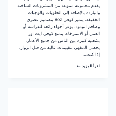
يقدم مجموعة متنوعة من المشروبات الساخنة
والباردة بالإضافة إلى الحلويات والوجبات
الخفيفة. يتميز كوفي 8oz بتصميم عصري
وطاقم الودود. يوفر أجواء رائعة للدراسة أو
العمل أو الاسترخاء. يتمتع كوفي ايت اوز
بشعبية كبيرة بين الناس من جميع الأعمار.
يحظى المقهي بتقييمات عالية من قبل الزوار.
إذا كنت…
منيو
اقرأ المزيد
ايت
اوز
كوفي
الجديد
مع
الأسعار
كاملة
وعناوين
الفروع