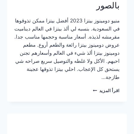
بالصور
منيو دومينوز بيتزا 2023 أفضل بيتزا ممكن تذوقوها
في السعودية. بنسبه لي ألذ بيتزا في العالم ديناميت
مقرمشه لذيذه. أسعار مناسبة وحجمها مناسب جدا.
عروض دومينوز بيتزا رائعة والطعم أروع. مطعم
دومينوز بيتزا ألذ شيء في العالم وأسعارهم تجنن
احبهم. الأكل ولا غلطه والتوصيل سريع صراحه شي
يستحق كل الإعجاب. احلي بيتزا تذوقها عجينة
طازجة…
منيو
اقرأ المزيد
دومينوز
بيتزا
2023
–
أسعار
المنيو
الجديد