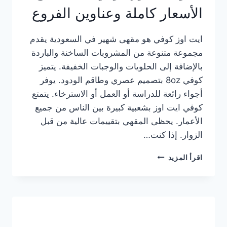
الأسعار كاملة وعناوين الفروع
ايت اوز كوفي هو مقهى شهير في السعودية يقدم
مجموعة متنوعة من المشروبات الساخنة والباردة
بالإضافة إلى الحلويات والوجبات الخفيفة. يتميز
كوفي 8oz بتصميم عصري وطاقم الودود. يوفر
أجواء رائعة للدراسة أو العمل أو الاسترخاء. يتمتع
كوفي ايت اوز بشعبية كبيرة بين الناس من جميع
الأعمار. يحظى المقهي بتقييمات عالية من قبل
الزوار. إذا كنت…
منيو
اقرأ المزيد
ايت
اوز
كوفي
الجديد
مع
الأسعار