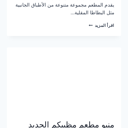
يقدم المطعم مجموعة متنوعة من الأطباق الجانبية
مثل البطاطا المقلية…
أسعار
اقرأ المزيد
منيو
مطعم
جان
برجر
الجديد
كامل
وعناوين
الفروع
منيو مطعم مظبيكم الجديد