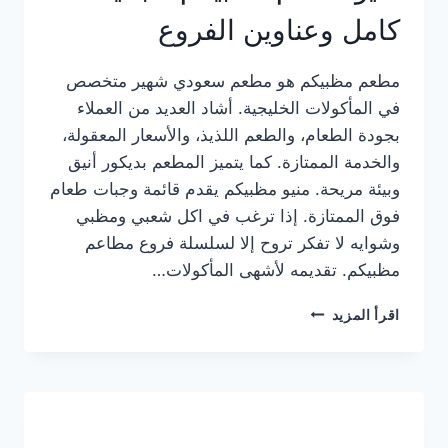
كامل وعناوين الفروع
مطعم مظبيكم هو مطعم سعودي شهير متخصص
في المأكولات الخليجية. أشاد العديد من العملاء
بجودة الطعام، والطعم اللذيذ، والأسعار المعقولة،
والخدمة الممتازة. كما يتميز المطعم بديكور أنيق
وبيئة مريحة. منيو مظبيكم يقدم قائمة وجبات طعام
فوق الممتازة. إذا ترغب في اكل شعبي ومظبي
وشوايه لا تفكر تروح إلا لسلسلة فروع مطاعم
مظبيكم. تقديمه لأشهى المأكولات…
منيو
اقرأ المزيد
مطعم
مظبيكم
الجديد
كامل
وعناوين
الفروع