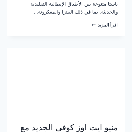
باستا متنوعة بين الأطباق الإيطالية التقليدية
والحديثة. بما في ذلك البيتزا والمعكرونة…
أسعار
اقرأ المزيد
منيو
كازا
باستا
الجديد
كامل
وعناوين
الفروع
منيو ايت اوز كوفي الجديد مع