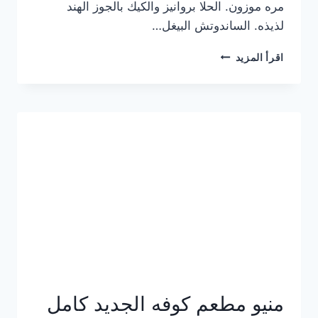
مره موزون. الحلا بروانيز والكيك بالجوز الهند
لذيذه. الساندوتش البيغل…
منيو
اقرأ المزيد
كوفي
هاف
مليون
الجديد
بالأسعار
كاملة
منيو مطعم كوفه الجديد كامل