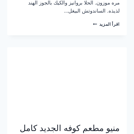
مره موزون. الحلا بروانيز والكيك بالجوز الهند
لذيذه. الساندوتش البيغل…
منيو
اقرأ المزيد
كوفي
هاف
مليون
الجديد
بالأسعار
كاملة
منيو مطعم كوفه الجديد كامل