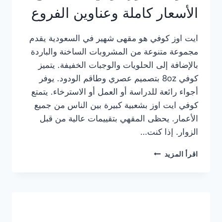
الأسعار كاملة وعناوين الفروع
ايت اوز كوفي هو مقهى شهير في السعودية يقدم
مجموعة متنوعة من المشروبات الساخنة والباردة
بالإضافة إلى الحلويات والوجبات الخفيفة. يتميز
كوفي 8oz بتصميم عصري وطاقم الودود. يوفر
أجواء رائعة للدراسة أو العمل أو الاسترخاء. يتمتع
كوفي ايت اوز بشعبية كبيرة بين الناس من جميع
الأعمار. يحظى المقهي بتقييمات عالية من قبل
الزوار. إذا كنت…
منيو
اقرأ المزيد
ايت
اوز
كوفي
الجديد
مع
الأسعار