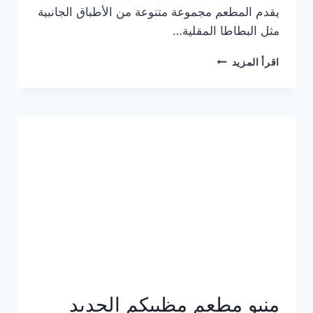
يقدم المطعم مجموعة متنوعة من الأطباق الجانبية
مثل البطاطا المقلية…
أسعار
اقرأ المزيد
منيو
مطعم
جان
برجر
الجديد
كامل
وعناوين
الفروع
منيو مطعم مظبيكم الجديد