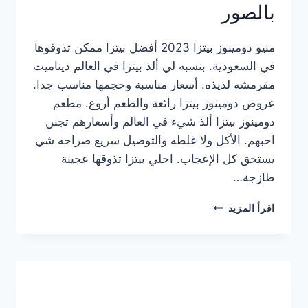
بالصور
منيو دومينوز بيتزا 2023 أفضل بيتزا ممكن تذوقوها
في السعودية. بنسبه لي ألذ بيتزا في العالم ديناميت
مقرمشه لذيذه. أسعار مناسبة وحجمها مناسب جدا.
عروض دومينوز بيتزا رائعة والطعم أروع. مطعم
دومينوز بيتزا ألذ شيء في العالم وأسعارهم تجنن
احبهم. الأكل ولا غلطه والتوصيل سريع صراحه شي
يستحق كل الإعجاب. احلي بيتزا تذوقها عجينة
طازجة…
منيو
اقرأ المزيد
دومينوز
بيتزا
2023
–
أسعار
المنيو
الجديد