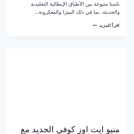
باستا متنوعة بين الأطباق الإيطالية التقليدية
والحديثة. بما في ذلك البيتزا والمعكرونة…
أسعار
اقرأ المزيد
منيو
كازا
باستا
الجديد
كامل
وعناوين
الفروع
منيو ايت اوز كوفي الجديد مع