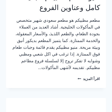
كامل وعناوين الفروع
مطعم مظبيكم هو مطعم سعودي شهير متخصص
في المأكولات الخليجية. أشاد العديد من العملاء
بجودة الطعام، والطعم اللذيذ، والأسعار المعقولة،
والخدمة الممتازة. كما يتميز المطعم بديكور أنيق
وبيئة مريحة. منيو مظبيكم يقدم قائمة وجبات طعام
فوق الممتازة. إذا ترغب في اكل شعبي ومظبي
وشوايه لا تفكر تروح إلا لسلسلة فروع مطاعم
مظبيكم. تقديمه لأشهى المأكولات…
منيو
اقرأ المزيد
مطعم
مظبيكم
الجديد
كامل
وعناوين
الفروع