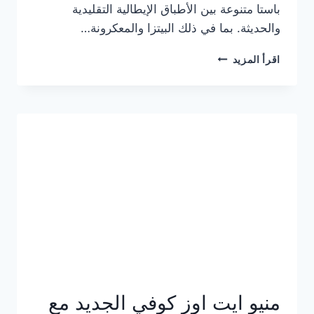
باستا متنوعة بين الأطباق الإيطالية التقليدية
والحديثة. بما في ذلك البيتزا والمعكرونة…
أسعار
اقرأ المزيد
منيو
كازا
باستا
الجديد
كامل
وعناوين
الفروع
منيو ايت اوز كوفي الجديد مع