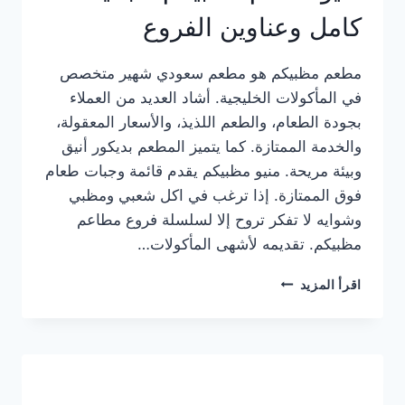
كامل وعناوين الفروع
مطعم مظبيكم هو مطعم سعودي شهير متخصص
في المأكولات الخليجية. أشاد العديد من العملاء
بجودة الطعام، والطعم اللذيذ، والأسعار المعقولة،
والخدمة الممتازة. كما يتميز المطعم بديكور أنيق
وبيئة مريحة. منيو مظبيكم يقدم قائمة وجبات طعام
فوق الممتازة. إذا ترغب في اكل شعبي ومظبي
وشوايه لا تفكر تروح إلا لسلسلة فروع مطاعم
مظبيكم. تقديمه لأشهى المأكولات…
منيو
اقرأ المزيد
مطعم
مظبيكم
الجديد
كامل
وعناوين
الفروع