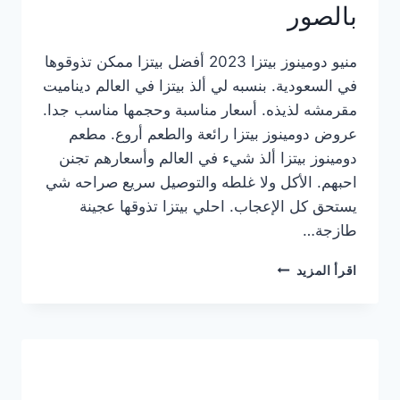
بالصور
منيو دومينوز بيتزا 2023 أفضل بيتزا ممكن تذوقوها
في السعودية. بنسبه لي ألذ بيتزا في العالم ديناميت
مقرمشه لذيذه. أسعار مناسبة وحجمها مناسب جدا.
عروض دومينوز بيتزا رائعة والطعم أروع. مطعم
دومينوز بيتزا ألذ شيء في العالم وأسعارهم تجنن
احبهم. الأكل ولا غلطه والتوصيل سريع صراحه شي
يستحق كل الإعجاب. احلي بيتزا تذوقها عجينة
طازجة…
منيو
اقرأ المزيد
دومينوز
بيتزا
2023
–
أسعار
المنيو
الجديد