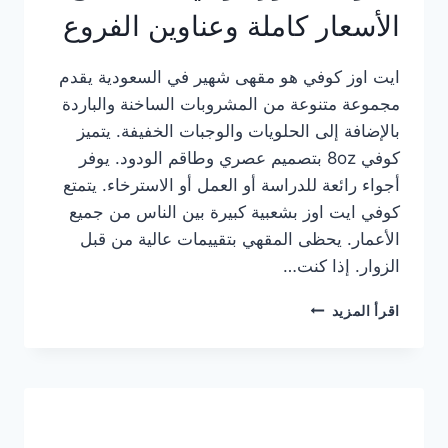
الأسعار كاملة وعناوين الفروع
ايت اوز كوفي هو مقهى شهير في السعودية يقدم
مجموعة متنوعة من المشروبات الساخنة والباردة
بالإضافة إلى الحلويات والوجبات الخفيفة. يتميز
كوفي 8oz بتصميم عصري وطاقم الودود. يوفر
أجواء رائعة للدراسة أو العمل أو الاسترخاء. يتمتع
كوفي ايت اوز بشعبية كبيرة بين الناس من جميع
الأعمار. يحظى المقهي بتقييمات عالية من قبل
الزوار. إذا كنت…
منيو
اقرأ المزيد
ايت
اوز
كوفي
الجديد
مع
الأسعار