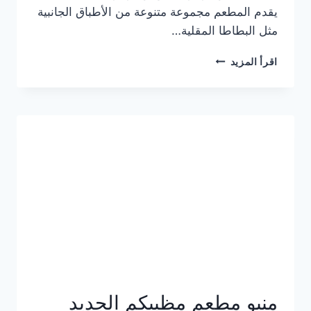
يقدم المطعم مجموعة متنوعة من الأطباق الجانبية
مثل البطاطا المقلية…
أسعار
اقرأ المزيد
منيو
مطعم
جان
برجر
الجديد
كامل
وعناوين
الفروع
منيو مطعم مظبيكم الجديد