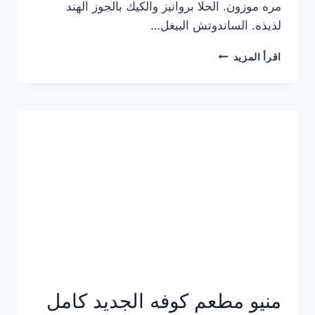
مره موزون. الحلا بروانيز والكيك بالجوز الهند
لذيذه. الساندوتش البيغل…
منيو
اقرأ المزيد
كوفي
هاف
مليون
الجديد
بالأسعار
كاملة
منيو مطعم كوفه الجديد كامل