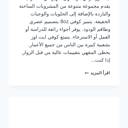
يقدم مجموعة متنوعة من المشروبات الساخنة
والباردة بالإضافة إلى الحلويات والوجبات
الخفيفة. يتميز كوفي 8oz بتصميم عصري
وطاقم الودود. يوفر أجواء رائعة للدراسة أو
العمل أو الاسترخاء. يتمتع كوفي ايت اوز
بشعبية كبيرة بين الناس من جميع الأعمار.
يحظى المقهي بتقييمات عالية من قبل الزوار.
إذا كنت…
منيو
اقرأ المزيد
ايت
اوز
كوفي
الجديد
مع
الأسعار
كاملة
وعناوين
الفروع