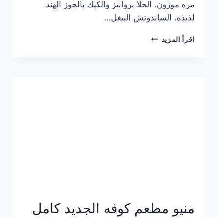
مره موزون. الحلا بروانيز والكيك بالجوز الهند
لذيذه. الساندوتش البيغل…
منيو
اقرأ المزيد
كوفي
هاف
مليون
الجديد
بالأسعار
كاملة
منيو مطعم كوفه الجديد كامل