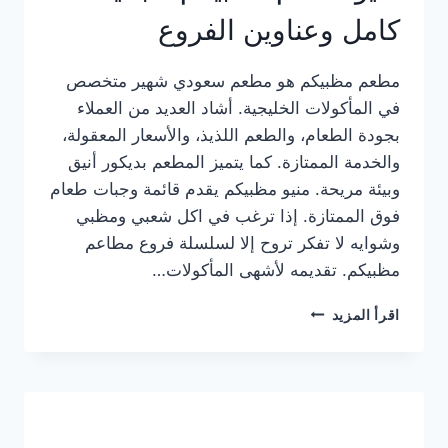
كامل وعناوين الفروع
مطعم مظبيكم هو مطعم سعودي شهير متخصص
في المأكولات الخليجية. أشاد العديد من العملاء
بجودة الطعام، والطعم اللذيذ، والأسعار المعقولة،
والخدمة الممتازة. كما يتميز المطعم بديكور أنيق
وبيئة مريحة. منيو مظبيكم يقدم قائمة وجبات طعام
فوق الممتازة. إذا ترغب في اكل شعبي ومظبي
وشوايه لا تفكر تروح إلا لسلسلة فروع مطاعم
مظبيكم. تقديمه لأشهى المأكولات…
منيو
اقرأ المزيد
مطعم
مظبيكم
الجديد
كامل
وعناوين
الفروع