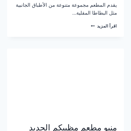
يقدم المطعم مجموعة متنوعة من الأطباق الجانبية
مثل البطاطا المقلية…
أسعار
اقرأ المزيد
منيو
مطعم
جان
برجر
الجديد
كامل
وعناوين
الفروع
منيو مطعم مظبيكم الجديد