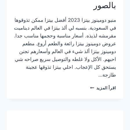
بالصور
منيو دومينوز بيتزا 2023 أفضل بيتزا ممكن تذوقوها
في السعودية. بنسبه لي ألذ بيتزا في العالم ديناميت
مقرمشه لذيذه. أسعار مناسبة وحجمها مناسب جدا.
عروض دومينوز بيتزا رائعة والطعم أروع. مطعم
دومينوز بيتزا ألذ شيء في العالم وأسعارهم تجنن
احبهم. الأكل ولا غلطه والتوصيل سريع صراحه شي
يستحق كل الإعجاب. احلي بيتزا تذوقها عجينة
طازجة…
منيو
اقرأ المزيد
دومينوز
بيتزا
2023
–
أسعار
المنيو
الجديد