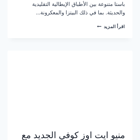
باستا متنوعة بين الأطباق الإيطالية التقليدية
والحديثة. بما في ذلك البيتزا والمعكرونة…
أسعار
اقرأ المزيد
منيو
كازا
باستا
الجديد
كامل
وعناوين
الفروع
منيو ايت اوز كوفي الجديد مع