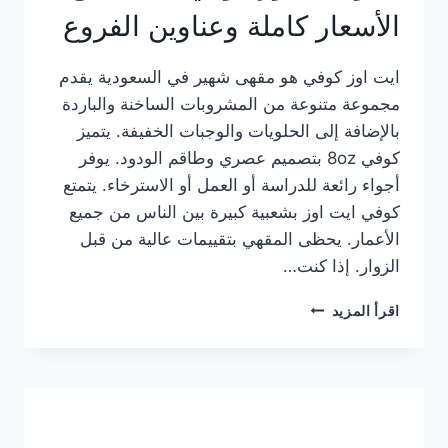
الأسعار كاملة وعناوين الفروع
ايت اوز كوفي هو مقهى شهير في السعودية يقدم
مجموعة متنوعة من المشروبات الساخنة والباردة
بالإضافة إلى الحلويات والوجبات الخفيفة. يتميز
كوفي 8oz بتصميم عصري وطاقم الودود. يوفر
أجواء رائعة للدراسة أو العمل أو الاسترخاء. يتمتع
كوفي ايت اوز بشعبية كبيرة بين الناس من جميع
الأعمار. يحظى المقهي بتقييمات عالية من قبل
الزوار. إذا كنت…
منيو
اقرأ المزيد
ايت
اوز
كوفي
الجديد
مع
الأسعار