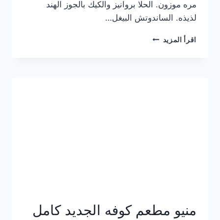
مره موزون. الحلا بروانيز والكيك بالجوز الهند
لذيذه. الساندوتش البيغل…
منيو
اقرأ المزيد
كوفي
هاف
مليون
الجديد
بالأسعار
كاملة
منيو مطعم كوفه الجديد كامل