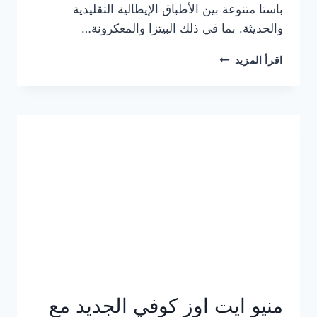
باستا متنوعة بين الأطباق الإيطالية التقليدية
والحديثة. بما في ذلك البيتزا والمعكرونة…
أسعار
اقرأ المزيد
منيو
كازا
باستا
الجديد
كامل
وعناوين
الفروع
منيو ايت اوز كوفي الجديد مع