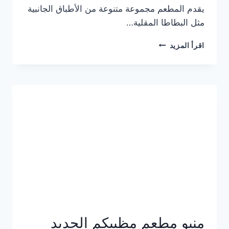
يقدم المطعم مجموعة متنوعة من الأطباق الجانبية
مثل البطاطا المقلية…
أسعار
اقرأ المزيد
منيو
مطعم
جان
برجر
الجديد
كامل
وعناوين
الفروع
منيو مطعم مظبيكم الجديد