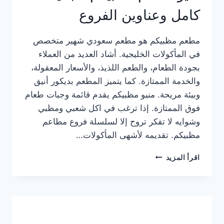
كامل وعناوين الفروع
مطعم مظبيكم هو مطعم سعودي شهير متخصص
في المأكولات الخليجية. أشاد العديد من العملاء
بجودة الطعام، والطعم اللذيذ، والأسعار المعقولة،
والخدمة الممتازة. كما يتميز المطعم بديكور أنيق
وبيئة مريحة. منيو مظبيكم يقدم قائمة وجبات طعام
فوق الممتازة. إذا ترغب في اكل شعبي ومظبي
وشوايه لا تفكر تروح إلا لسلسلة فروع مطاعم
مظبيكم. تقديمه لأشهى المأكولات…
منيو
اقرأ المزيد
مطعم
مظبيكم
الجديد
كامل
وعناوين
الفروع