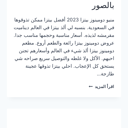
بالصور
منيو دومينوز بيتزا 2023 أفضل بيتزا ممكن تذوقوها
في السعودية. بنسبه لي ألذ بيتزا في العالم ديناميت
مقرمشه لذيذه. أسعار مناسبة وحجمها مناسب جدا.
عروض دومينوز بيتزا رائعة والطعم أروع. مطعم
دومينوز بيتزا ألذ شيء في العالم وأسعارهم تجنن
احبهم. الأكل ولا غلطه والتوصيل سريع صراحه شي
يستحق كل الإعجاب. احلي بيتزا تذوقها عجينة
طازجة…
منيو
اقرأ المزيد
دومينوز
بيتزا
2023
–
أسعار
المنيو
الجديد