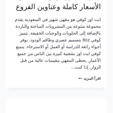
الأسعار كاملة وعناوين الفروع
ايت اوز كوفي هو مقهى شهير في السعودية يقدم
مجموعة متنوعة من المشروبات الساخنة والباردة
بالإضافة إلى الحلويات والوجبات الخفيفة. يتميز
كوفي 8oz بتصميم عصري وطاقم الودود. يوفر
أجواء رائعة للدراسة أو العمل أو الاسترخاء. يتمتع
كوفي ايت اوز بشعبية كبيرة بين الناس من جميع
الأعمار. يحظى المقهي بتقييمات عالية من قبل
الزوار. إذا كنت…
منيو
اقرأ المزيد
ايت
اوز
كوفي
الجديد
مع
الأسعار