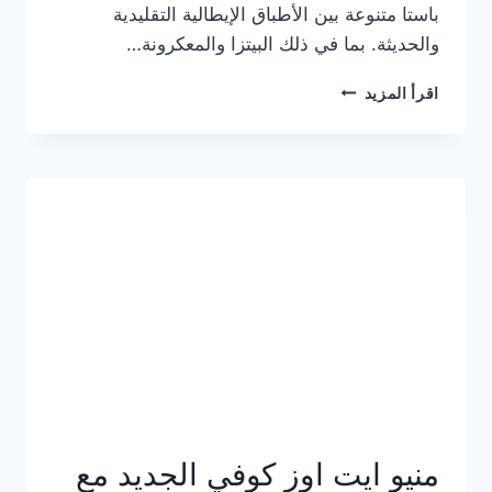
باستا متنوعة بين الأطباق الإيطالية التقليدية
والحديثة. بما في ذلك البيتزا والمعكرونة…
أسعار
اقرأ المزيد
منيو
كازا
باستا
الجديد
كامل
وعناوين
الفروع
منيو ايت اوز كوفي الجديد مع