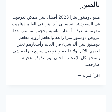
بالصور
منيو دومينوز بيتزا 2023 أفضل بيتزا ممكن تذوقوها
في السعودية. بنسبه لي ألذ بيتزا في العالم ديناميت
مقرمشه لذيذه. أسعار مناسبة وحجمها مناسب جدا.
عروض دومينوز بيتزا رائعة والطعم أروع. مطعم
دومينوز بيتزا ألذ شيء في العالم وأسعارهم تجنن
احبهم. الأكل ولا غلطه والتوصيل سريع صراحه شي
يستحق كل الإعجاب. احلي بيتزا تذوقها عجينة
طازجة…
منيو
اقرأ المزيد
دومينوز
بيتزا
2023
–
أسعار
المنيو
الجديد