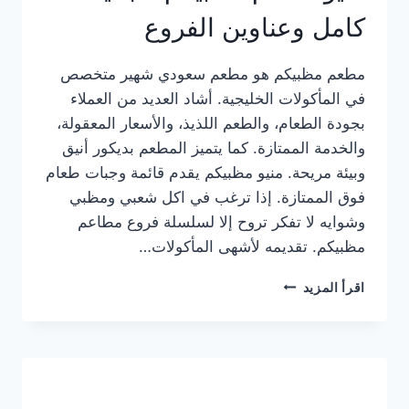
كامل وعناوين الفروع
مطعم مظبيكم هو مطعم سعودي شهير متخصص
في المأكولات الخليجية. أشاد العديد من العملاء
بجودة الطعام، والطعم اللذيذ، والأسعار المعقولة،
والخدمة الممتازة. كما يتميز المطعم بديكور أنيق
وبيئة مريحة. منيو مظبيكم يقدم قائمة وجبات طعام
فوق الممتازة. إذا ترغب في اكل شعبي ومظبي
وشوايه لا تفكر تروح إلا لسلسلة فروع مطاعم
مظبيكم. تقديمه لأشهى المأكولات…
منيو
اقرأ المزيد
مطعم
مظبيكم
الجديد
كامل
وعناوين
الفروع