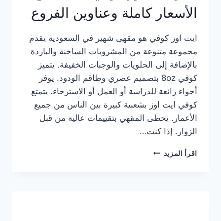
الأسعار كاملة وعناوين الفروع
ايت اوز كوفي هو مقهى شهير في السعودية يقدم
مجموعة متنوعة من المشروبات الساخنة والباردة
بالإضافة إلى الحلويات والوجبات الخفيفة. يتميز
كوفي 8oz بتصميم عصري وطاقم الودود. يوفر
أجواء رائعة للدراسة أو العمل أو الاسترخاء. يتمتع
كوفي ايت اوز بشعبية كبيرة بين الناس من جميع
الأعمار. يحظى المقهي بتقييمات عالية من قبل
الزوار. إذا كنت…
منيو
اقرأ المزيد
ايت
اوز
كوفي
الجديد
مع
الأسعار