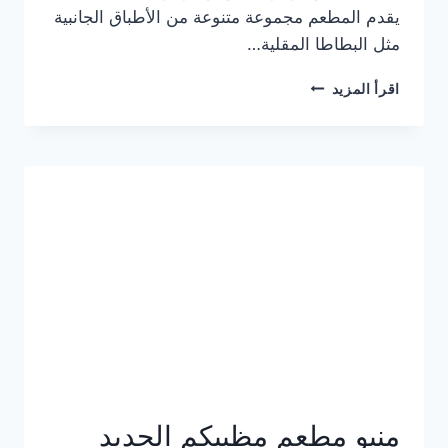
يقدم المطعم مجموعة متنوعة من الأطباق الجانبية
مثل البطاطا المقلية…
أسعار
اقرأ المزيد
منيو
مطعم
جان
برجر
الجديد
كامل
وعناوين
الفروع
منيو مطعم مظبيكم الجديد