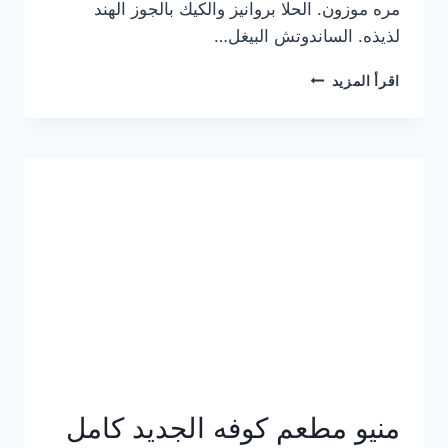
مره موزون. الحلا بروانيز والكيك بالجوز الهند
لذيذه. الساندوتش البيغل…
منيو
اقرأ المزيد
كوفي
هاف
مليون
الجديد
بالأسعار
كاملة
منيو مطعم كوفه الجديد كامل