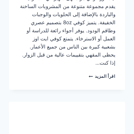
يقدم مجموعة متنوعة من المشروبات الساخنة
والباردة بالإضافة إلى الحلويات والوجبات
الخفيفة. يتميز كوفي 8oz بتصميم عصري
وطاقم الودود. يوفر أجواء رائعة للدراسة أو
العمل أو الاسترخاء. يتمتع كوفي ايت اوز
بشعبية كبيرة بين الناس من جميع الأعمار.
يحظى المقهي بتقييمات عالية من قبل الزوار.
إذا كنت…
منيو
اقرأ المزيد
ايت
اوز
كوفي
الجديد
مع
الأسعار
كاملة
وعناوين
الفروع