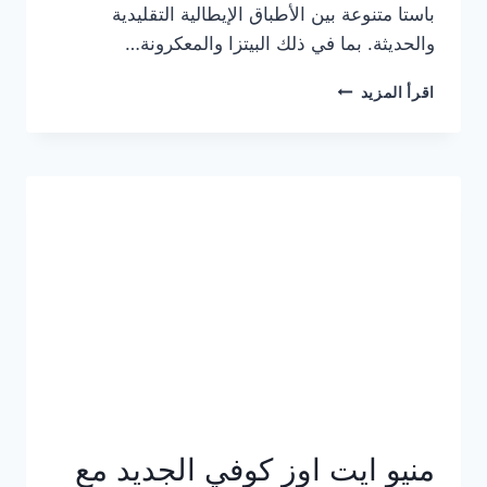
باستا متنوعة بين الأطباق الإيطالية التقليدية
والحديثة. بما في ذلك البيتزا والمعكرونة…
أسعار
اقرأ المزيد
منيو
كازا
باستا
الجديد
كامل
وعناوين
الفروع
منيو ايت اوز كوفي الجديد مع