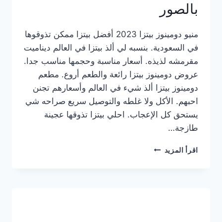
بالصور
منيو دومينوز بيتزا 2023 أفضل بيتزا ممكن تذوقوها
في السعودية. بنسبه لي ألذ بيتزا في العالم ديناميت
مقرمشه لذيذه. أسعار مناسبة وحجمها مناسب جدا.
عروض دومينوز بيتزا رائعة والطعم أروع. مطعم
دومينوز بيتزا ألذ شيء في العالم وأسعارهم تجنن
احبهم. الأكل ولا غلطه والتوصيل سريع صراحه شي
يستحق كل الإعجاب. احلي بيتزا تذوقها عجينة
طازجة…
منيو
اقرأ المزيد
دومينوز
بيتزا
2023
–
أسعار
المنيو
الجديد