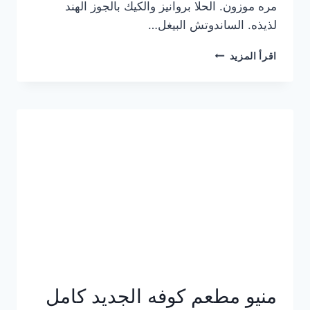
مره موزون. الحلا بروانيز والكيك بالجوز الهند
لذيذه. الساندوتش البيغل…
منيو
اقرأ المزيد
كوفي
هاف
مليون
الجديد
بالأسعار
كاملة
منيو مطعم كوفه الجديد كامل