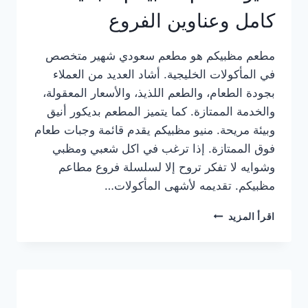
كامل وعناوين الفروع
مطعم مظبيكم هو مطعم سعودي شهير متخصص
في المأكولات الخليجية. أشاد العديد من العملاء
بجودة الطعام، والطعم اللذيذ، والأسعار المعقولة،
والخدمة الممتازة. كما يتميز المطعم بديكور أنيق
وبيئة مريحة. منيو مظبيكم يقدم قائمة وجبات طعام
فوق الممتازة. إذا ترغب في اكل شعبي ومظبي
وشوايه لا تفكر تروح إلا لسلسلة فروع مطاعم
مظبيكم. تقديمه لأشهى المأكولات…
منيو
اقرأ المزيد
مطعم
مظبيكم
الجديد
كامل
وعناوين
الفروع