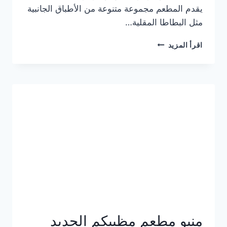
يقدم المطعم مجموعة متنوعة من الأطباق الجانبية
مثل البطاطا المقلية…
أسعار
اقرأ المزيد
منيو
مطعم
جان
برجر
الجديد
كامل
وعناوين
الفروع
منيو مطعم مظبيكم الجديد