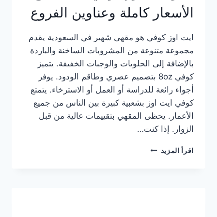
الأسعار كاملة وعناوين الفروع
ايت اوز كوفي هو مقهى شهير في السعودية يقدم
مجموعة متنوعة من المشروبات الساخنة والباردة
بالإضافة إلى الحلويات والوجبات الخفيفة. يتميز
كوفي 8oz بتصميم عصري وطاقم الودود. يوفر
أجواء رائعة للدراسة أو العمل أو الاسترخاء. يتمتع
كوفي ايت اوز بشعبية كبيرة بين الناس من جميع
الأعمار. يحظى المقهي بتقييمات عالية من قبل
الزوار. إذا كنت…
منيو
اقرأ المزيد
ايت
اوز
كوفي
الجديد
مع
الأسعار