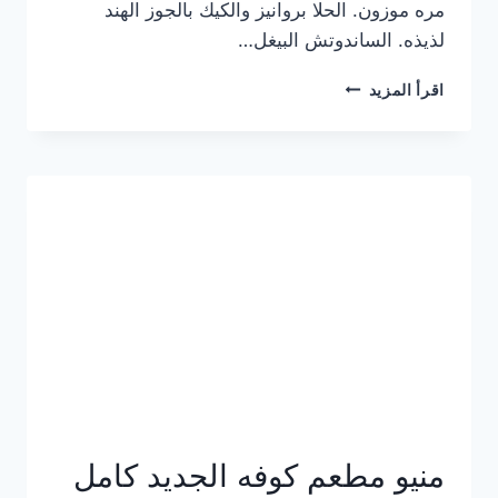
مره موزون. الحلا بروانيز والكيك بالجوز الهند
لذيذه. الساندوتش البيغل…
منيو
اقرأ المزيد
كوفي
هاف
مليون
الجديد
بالأسعار
كاملة
منيو مطعم كوفه الجديد كامل