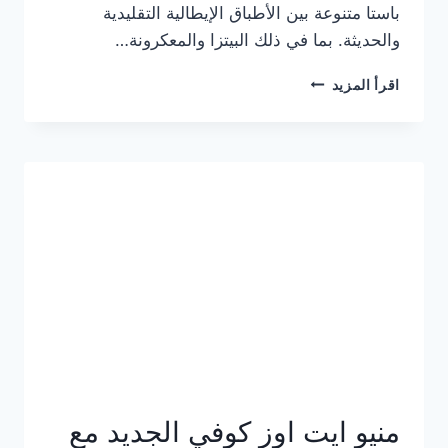
باستا متنوعة بين الأطباق الإيطالية التقليدية
والحديثة. بما في ذلك البيتزا والمعكرونة…
أسعار
اقرأ المزيد
منيو
كازا
باستا
الجديد
كامل
وعناوين
الفروع
منيو ايت اوز كوفي الجديد مع