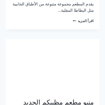
يقدم المطعم مجموعة متنوعة من الأطباق الجانبية
مثل البطاطا المقلية…
أسعار
اقرأ المزيد
منيو
مطعم
جان
برجر
الجديد
كامل
وعناوين
الفروع
منيو مطعم مظبيكم الجديد