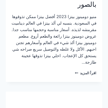
بالصور
منيو دومينوز بيتزا 2023 أفضل بيتزا ممكن تذوقوها
في السعودية. بنسبه لي ألذ بيتزا في العالم ديناميت
مقرمشه لذيذه. أسعار مناسبة وحجمها مناسب جدا.
عروض دومينوز بيتزا رائعة والطعم أروع. مطعم
دومينوز بيتزا ألذ شيء في العالم وأسعارهم تجنن
احبهم. الأكل ولا غلطه والتوصيل سريع صراحه شي
يستحق كل الإعجاب. احلي بيتزا تذوقها عجينة
طازجة…
منيو
اقرأ المزيد
دومينوز
بيتزا
2023
–
أسعار
المنيو
الجديد