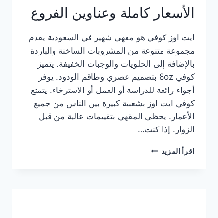
الأسعار كاملة وعناوين الفروع
ايت اوز كوفي هو مقهى شهير في السعودية يقدم
مجموعة متنوعة من المشروبات الساخنة والباردة
بالإضافة إلى الحلويات والوجبات الخفيفة. يتميز
كوفي 8oz بتصميم عصري وطاقم الودود. يوفر
أجواء رائعة للدراسة أو العمل أو الاسترخاء. يتمتع
كوفي ايت اوز بشعبية كبيرة بين الناس من جميع
الأعمار. يحظى المقهي بتقييمات عالية من قبل
الزوار. إذا كنت…
منيو
اقرأ المزيد
ايت
اوز
كوفي
الجديد
مع
الأسعار