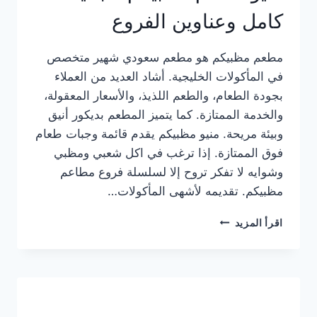
كامل وعناوين الفروع
مطعم مظبيكم هو مطعم سعودي شهير متخصص
في المأكولات الخليجية. أشاد العديد من العملاء
بجودة الطعام، والطعم اللذيذ، والأسعار المعقولة،
والخدمة الممتازة. كما يتميز المطعم بديكور أنيق
وبيئة مريحة. منيو مظبيكم يقدم قائمة وجبات طعام
فوق الممتازة. إذا ترغب في اكل شعبي ومظبي
وشوايه لا تفكر تروح إلا لسلسلة فروع مطاعم
مظبيكم. تقديمه لأشهى المأكولات…
منيو
اقرأ المزيد
مطعم
مظبيكم
الجديد
كامل
وعناوين
الفروع