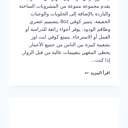
يقدم مجموعة متنوعة من المشروبات الساخنة
والباردة بالإضافة إلى الحلويات والوجبات
الخفيفة. يتميز كوفي 8oz بتصميم عصري
وطاقم الودود. يوفر أجواء رائعة للدراسة أو
العمل أو الاسترخاء. يتمتع كوفي ايت اوز
بشعبية كبيرة بين الناس من جميع الأعمار.
يحظى المقهي بتقييمات عالية من قبل الزوار.
إذا كنت…
منيو
اقرأ المزيد
ايت
اوز
كوفي
الجديد
مع
الأسعار
كاملة
وعناوين
الفروع