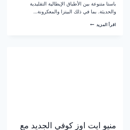
باستا متنوعة بين الأطباق الإيطالية التقليدية
والحديثة. بما في ذلك البيتزا والمعكرونة…
أسعار
اقرأ المزيد
منيو
كازا
باستا
الجديد
كامل
وعناوين
الفروع
منيو ايت اوز كوفي الجديد مع