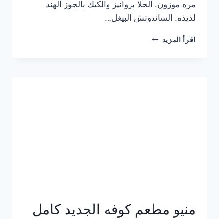
مره موزون. الحلا بروانيز والكيك بالجوز الهند
لذيذه. الساندوتش البيغل…
منيو
اقرأ المزيد
كوفي
هاف
مليون
الجديد
بالأسعار
كاملة
منيو مطعم كوفه الجديد كامل