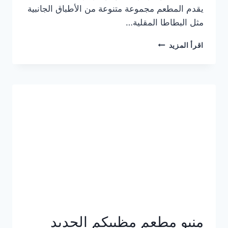
يقدم المطعم مجموعة متنوعة من الأطباق الجانبية
مثل البطاطا المقلية…
أسعار
اقرأ المزيد
منيو
مطعم
جان
برجر
الجديد
كامل
وعناوين
الفروع
منيو مطعم مظبيكم الجديد