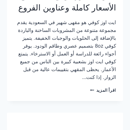
الأسعار كاملة وعناوين الفروع
ايت اوز كوفي هو مقهى شهير في السعودية يقدم
مجموعة متنوعة من المشروبات الساخنة والباردة
بالإضافة إلى الحلويات والوجبات الخفيفة. يتميز
كوفي 8oz بتصميم عصري وطاقم الودود. يوفر
أجواء رائعة للدراسة أو العمل أو الاسترخاء. يتمتع
كوفي ايت اوز بشعبية كبيرة بين الناس من جميع
الأعمار. يحظى المقهي بتقييمات عالية من قبل
الزوار. إذا كنت…
منيو
اقرأ المزيد
ايت
اوز
كوفي
الجديد
مع
الأسعار