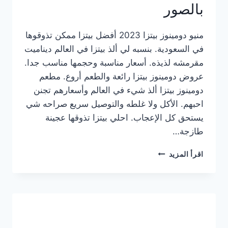
بالصور
منيو دومينوز بيتزا 2023 أفضل بيتزا ممكن تذوقوها
في السعودية. بنسبه لي ألذ بيتزا في العالم ديناميت
مقرمشه لذيذه. أسعار مناسبة وحجمها مناسب جدا.
عروض دومينوز بيتزا رائعة والطعم أروع. مطعم
دومينوز بيتزا ألذ شيء في العالم وأسعارهم تجنن
احبهم. الأكل ولا غلطه والتوصيل سريع صراحه شي
يستحق كل الإعجاب. احلي بيتزا تذوقها عجينة
طازجة…
منيو
اقرأ المزيد
دومينوز
بيتزا
2023
–
أسعار
المنيو
الجديد