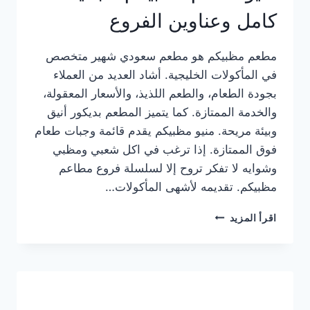
كامل وعناوين الفروع
مطعم مظبيكم هو مطعم سعودي شهير متخصص
في المأكولات الخليجية. أشاد العديد من العملاء
بجودة الطعام، والطعم اللذيذ، والأسعار المعقولة،
والخدمة الممتازة. كما يتميز المطعم بديكور أنيق
وبيئة مريحة. منيو مظبيكم يقدم قائمة وجبات طعام
فوق الممتازة. إذا ترغب في اكل شعبي ومظبي
وشوايه لا تفكر تروح إلا لسلسلة فروع مطاعم
مظبيكم. تقديمه لأشهى المأكولات…
منيو
اقرأ المزيد
مطعم
مظبيكم
الجديد
كامل
وعناوين
الفروع