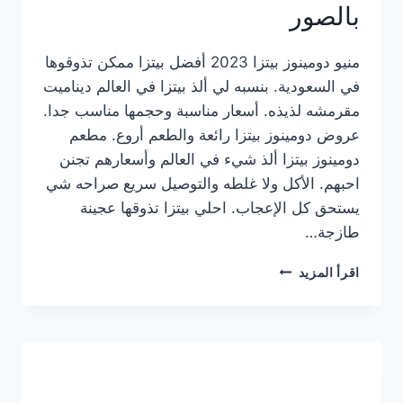
بالصور
منيو دومينوز بيتزا 2023 أفضل بيتزا ممكن تذوقوها
في السعودية. بنسبه لي ألذ بيتزا في العالم ديناميت
مقرمشه لذيذه. أسعار مناسبة وحجمها مناسب جدا.
عروض دومينوز بيتزا رائعة والطعم أروع. مطعم
دومينوز بيتزا ألذ شيء في العالم وأسعارهم تجنن
احبهم. الأكل ولا غلطه والتوصيل سريع صراحه شي
يستحق كل الإعجاب. احلي بيتزا تذوقها عجينة
طازجة…
منيو
اقرأ المزيد
دومينوز
بيتزا
2023
–
أسعار
المنيو
الجديد