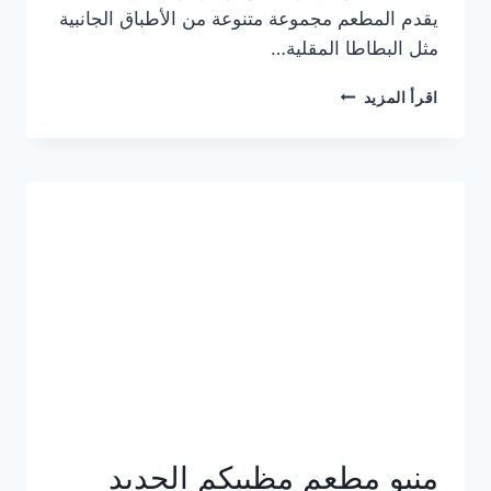
يقدم المطعم مجموعة متنوعة من الأطباق الجانبية
مثل البطاطا المقلية…
أسعار
اقرأ المزيد
منيو
مطعم
جان
برجر
الجديد
كامل
وعناوين
الفروع
منيو مطعم مظبيكم الجديد