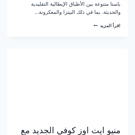
باستا متنوعة بين الأطباق الإيطالية التقليدية
والحديثة. بما في ذلك البيتزا والمعكرونة…
أسعار
اقرأ المزيد
منيو
كازا
باستا
الجديد
كامل
وعناوين
الفروع
منيو ايت اوز كوفي الجديد مع