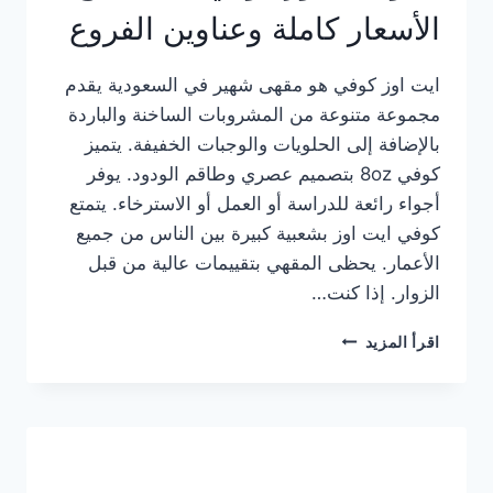
الأسعار كاملة وعناوين الفروع
ايت اوز كوفي هو مقهى شهير في السعودية يقدم
مجموعة متنوعة من المشروبات الساخنة والباردة
بالإضافة إلى الحلويات والوجبات الخفيفة. يتميز
كوفي 8oz بتصميم عصري وطاقم الودود. يوفر
أجواء رائعة للدراسة أو العمل أو الاسترخاء. يتمتع
كوفي ايت اوز بشعبية كبيرة بين الناس من جميع
الأعمار. يحظى المقهي بتقييمات عالية من قبل
الزوار. إذا كنت…
منيو
اقرأ المزيد
ايت
اوز
كوفي
الجديد
مع
الأسعار