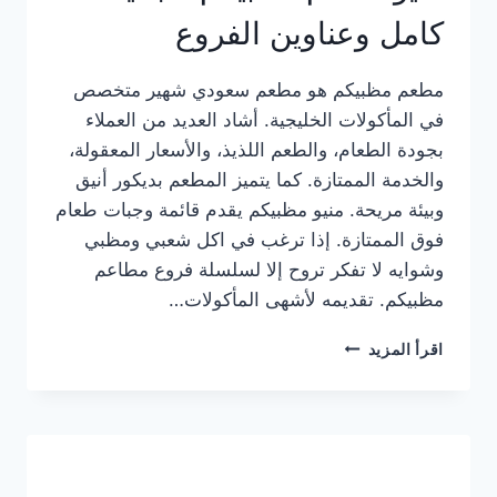
كامل وعناوين الفروع
مطعم مظبيكم هو مطعم سعودي شهير متخصص
في المأكولات الخليجية. أشاد العديد من العملاء
بجودة الطعام، والطعم اللذيذ، والأسعار المعقولة،
والخدمة الممتازة. كما يتميز المطعم بديكور أنيق
وبيئة مريحة. منيو مظبيكم يقدم قائمة وجبات طعام
فوق الممتازة. إذا ترغب في اكل شعبي ومظبي
وشوايه لا تفكر تروح إلا لسلسلة فروع مطاعم
مظبيكم. تقديمه لأشهى المأكولات…
منيو
اقرأ المزيد
مطعم
مظبيكم
الجديد
كامل
وعناوين
الفروع