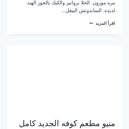
مره موزون. الحلا بروانيز والكيك بالجوز الهند
لذيذه. الساندوتش البيغل…
منيو
اقرأ المزيد
كوفي
هاف
مليون
الجديد
بالأسعار
كاملة
منيو مطعم كوفه الجديد كامل