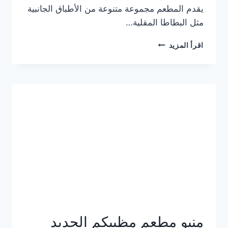
يقدم المطعم مجموعة متنوعة من الأطباق الجانبية
مثل البطاطا المقلية…
أسعار
اقرأ المزيد
منيو
مطعم
جان
برجر
الجديد
كامل
وعناوين
الفروع
منيو مطعم مظبيكم الجديد