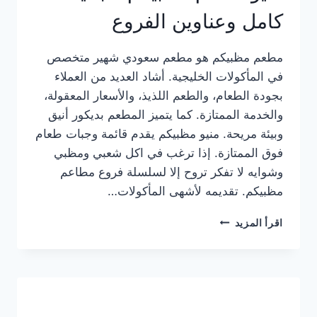
كامل وعناوين الفروع
مطعم مظبيكم هو مطعم سعودي شهير متخصص
في المأكولات الخليجية. أشاد العديد من العملاء
بجودة الطعام، والطعم اللذيذ، والأسعار المعقولة،
والخدمة الممتازة. كما يتميز المطعم بديكور أنيق
وبيئة مريحة. منيو مظبيكم يقدم قائمة وجبات طعام
فوق الممتازة. إذا ترغب في اكل شعبي ومظبي
وشوايه لا تفكر تروح إلا لسلسلة فروع مطاعم
مظبيكم. تقديمه لأشهى المأكولات…
منيو
اقرأ المزيد
مطعم
مظبيكم
الجديد
كامل
وعناوين
الفروع