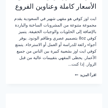
الأسعار كاملة وعناوين الفروع
ايت اوز كوفي هو مقهى شهير في السعودية يقدم
مجموعة متنوعة من المشروبات الساخنة والباردة
بالإضافة إلى الحلويات والوجبات الخفيفة. يتميز
كوفي 8oz بتصميم عصري وطاقم الودود. يوفر
أجواء رائعة للدراسة أو العمل أو الاسترخاء. يتمتع
كوفي ايت اوز بشعبية كبيرة بين الناس من جميع
الأعمار. يحظى المقهي بتقييمات عالية من قبل
الزوار. إذا كنت…
منيو
اقرأ المزيد
ايت
اوز
كوفي
الجديد
مع
الأسعار