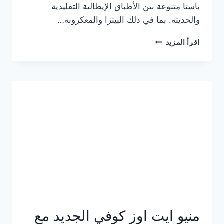
باستا متنوعة بين الأطباق الإيطالية التقليدية
والحديثة. بما في ذلك البيتزا والمعكرونة…
أسعار
اقرأ المزيد
منيو
كازا
باستا
الجديد
كامل
وعناوين
الفروع
منيو ايت اوز كوفي الجديد مع