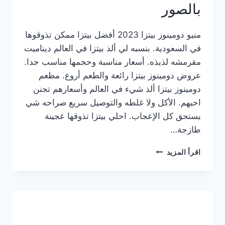
بالصور
منيو دومينوز بيتزا 2023 أفضل بيتزا ممكن تذوقوها
في السعودية. بنسبه لي ألذ بيتزا في العالم ديناميت
مقرمشه لذيذه. أسعار مناسبة وحجمها مناسب جدا.
عروض دومينوز بيتزا رائعة والطعم أروع. مطعم
دومينوز بيتزا ألذ شيء في العالم وأسعارهم تجنن
احبهم. الأكل ولا غلطه والتوصيل سريع صراحه شي
يستحق كل الإعجاب. احلي بيتزا تذوقها عجينة
طازجة…
منيو
اقرأ المزيد
دومينوز
بيتزا
2023
–
أسعار
المنيو
الجديد