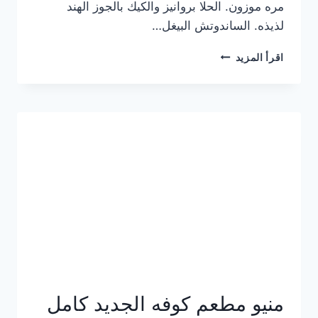
مره موزون. الحلا بروانيز والكيك بالجوز الهند
لذيذه. الساندوتش البيغل…
منيو
اقرأ المزيد
كوفي
هاف
مليون
الجديد
بالأسعار
كاملة
منيو مطعم كوفه الجديد كامل