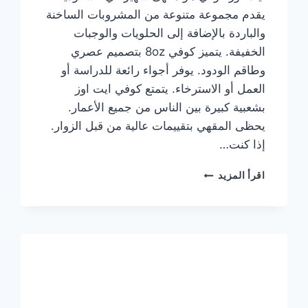
يقدم مجموعة متنوعة من المشروبات الساخنة
والباردة بالإضافة إلى الحلويات والوجبات
الخفيفة. يتميز كوفي 8oz بتصميم عصري
وطاقم الودود. يوفر أجواء رائعة للدراسة أو
العمل أو الاسترخاء. يتمتع كوفي ايت اوز
بشعبية كبيرة بين الناس من جميع الأعمار.
يحظى المقهي بتقييمات عالية من قبل الزوار.
إذا كنت…
منيو
اقرأ المزيد
ايت
اوز
كوفي
الجديد
مع
الأسعار
كاملة
وعناوين
الفروع