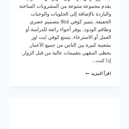
يقدم مجموعة متنوعة من المشروبات الساخنة
والباردة بالإضافة إلى الحلويات والوجبات
الخفيفة. يتميز كوفي 8oz بتصميم عصري
وطاقم الودود. يوفر أجواء رائعة للدراسة أو
العمل أو الاسترخاء. يتمتع كوفي ايت اوز
بشعبية كبيرة بين الناس من جميع الأعمار.
يحظى المقهي بتقييمات عالية من قبل الزوار.
إذا كنت…
منيو
اقرأ المزيد
ايت
اوز
كوفي
الجديد
مع
الأسعار
كاملة
وعناوين
الفروع