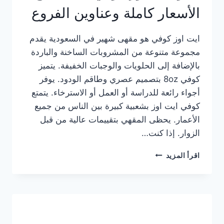
الأسعار كاملة وعناوين الفروع
ايت اوز كوفي هو مقهى شهير في السعودية يقدم
مجموعة متنوعة من المشروبات الساخنة والباردة
بالإضافة إلى الحلويات والوجبات الخفيفة. يتميز
كوفي 8oz بتصميم عصري وطاقم الودود. يوفر
أجواء رائعة للدراسة أو العمل أو الاسترخاء. يتمتع
كوفي ايت اوز بشعبية كبيرة بين الناس من جميع
الأعمار. يحظى المقهي بتقييمات عالية من قبل
الزوار. إذا كنت…
منيو
اقرأ المزيد
ايت
اوز
كوفي
الجديد
مع
الأسعار