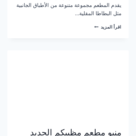
يقدم المطعم مجموعة متنوعة من الأطباق الجانبية
مثل البطاطا المقلية…
أسعار
اقرأ المزيد
منيو
مطعم
جان
برجر
الجديد
كامل
وعناوين
الفروع
منيو مطعم مظبيكم الجديد