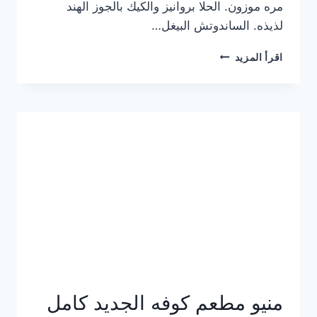
مره موزون. الحلا بروانيز والكيك بالجوز الهند
لذيذه. الساندوتش البيغل…
منيو
اقرأ المزيد
كوفي
هاف
مليون
الجديد
بالأسعار
كاملة
منيو مطعم كوفه الجديد كامل