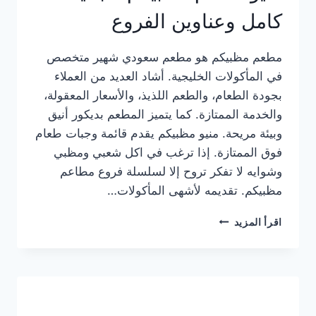
كامل وعناوين الفروع
مطعم مظبيكم هو مطعم سعودي شهير متخصص
في المأكولات الخليجية. أشاد العديد من العملاء
بجودة الطعام، والطعم اللذيذ، والأسعار المعقولة،
والخدمة الممتازة. كما يتميز المطعم بديكور أنيق
وبيئة مريحة. منيو مظبيكم يقدم قائمة وجبات طعام
فوق الممتازة. إذا ترغب في اكل شعبي ومظبي
وشوايه لا تفكر تروح إلا لسلسلة فروع مطاعم
مظبيكم. تقديمه لأشهى المأكولات…
منيو
اقرأ المزيد
مطعم
مظبيكم
الجديد
كامل
وعناوين
الفروع