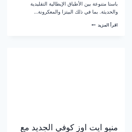
باستا متنوعة بين الأطباق الإيطالية التقليدية
والحديثة. بما في ذلك البيتزا والمعكرونة…
أسعار
اقرأ المزيد
منيو
كازا
باستا
الجديد
كامل
وعناوين
الفروع
منيو ايت اوز كوفي الجديد مع