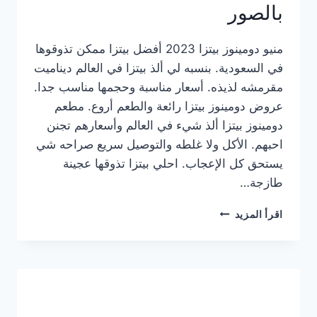
بالصور
منيو دومينوز بيتزا 2023 أفضل بيتزا ممكن تذوقوها
في السعودية. بنسبه لي ألذ بيتزا في العالم ديناميت
مقرمشه لذيذه. أسعار مناسبة وحجمها مناسب جدا.
عروض دومينوز بيتزا رائعة والطعم أروع. مطعم
دومينوز بيتزا ألذ شيء في العالم وأسعارهم تجنن
احبهم. الأكل ولا غلطه والتوصيل سريع صراحه شي
يستحق كل الإعجاب. احلي بيتزا تذوقها عجينة
طازجة…
منيو
اقرأ المزيد
دومينوز
بيتزا
2023
–
أسعار
المنيو
الجديد