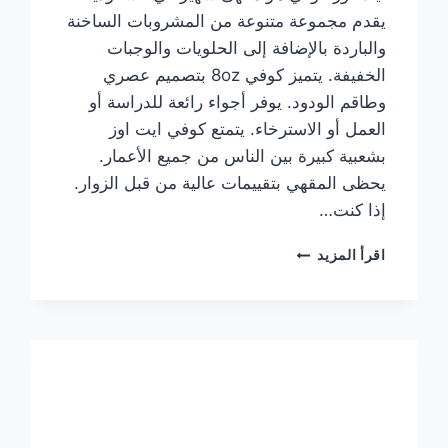
يقدم مجموعة متنوعة من المشروبات الساخنة
والباردة بالإضافة إلى الحلويات والوجبات
الخفيفة. يتميز كوفي 8oz بتصميم عصري
وطاقم الودود. يوفر أجواء رائعة للدراسة أو
العمل أو الاسترخاء. يتمتع كوفي ايت اوز
بشعبية كبيرة بين الناس من جميع الأعمار.
يحظى المقهي بتقييمات عالية من قبل الزوار.
إذا كنت…
منيو
اقرأ المزيد
ايت
اوز
كوفي
الجديد
مع
الأسعار
كاملة
وعناوين
الفروع