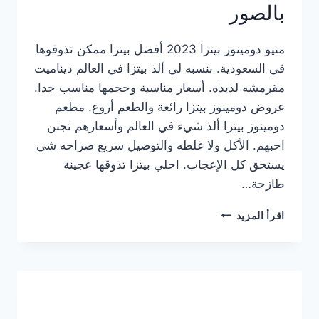
بالصور
منيو دومينوز بيتزا 2023 أفضل بيتزا ممكن تذوقوها
في السعودية. بنسبه لي ألذ بيتزا في العالم ديناميت
مقرمشه لذيذه. أسعار مناسبة وحجمها مناسب جدا.
عروض دومينوز بيتزا رائعة والطعم أروع. مطعم
دومينوز بيتزا ألذ شيء في العالم وأسعارهم تجنن
احبهم. الأكل ولا غلطه والتوصيل سريع صراحه شي
يستحق كل الإعجاب. احلي بيتزا تذوقها عجينة
طازجة…
منيو
اقرأ المزيد
دومينوز
بيتزا
2023
–
أسعار
المنيو
الجديد