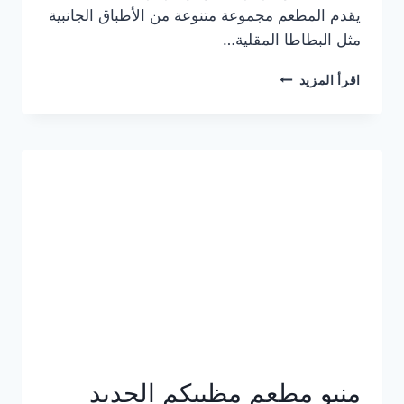
يقدم المطعم مجموعة متنوعة من الأطباق الجانبية
مثل البطاطا المقلية…
أسعار
اقرأ المزيد
منيو
مطعم
جان
برجر
الجديد
كامل
وعناوين
الفروع
منيو مطعم مظبيكم الجديد