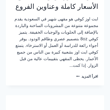
الأسعار كاملة وعناوين الفروع
ايت اوز كوفي هو مقهى شهير في السعودية يقدم
مجموعة متنوعة من المشروبات الساخنة والباردة
بالإضافة إلى الحلويات والوجبات الخفيفة. يتميز
كوفي 8oz بتصميم عصري وطاقم الودود. يوفر
أجواء رائعة للدراسة أو العمل أو الاسترخاء. يتمتع
كوفي ايت اوز بشعبية كبيرة بين الناس من جميع
الأعمار. يحظى المقهي بتقييمات عالية من قبل
الزوار. إذا كنت…
منيو
اقرأ المزيد
ايت
اوز
كوفي
الجديد
مع
الأسعار