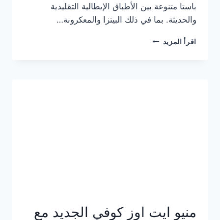
باستا متنوعة بين الأطباق الإيطالية التقليدية
والحديثة. بما في ذلك البيتزا والمعكرونة…
أسعار
اقرأ المزيد
منيو
كازا
باستا
الجديد
كامل
وعناوين
الفروع
منيو ايت اوز كوفي الجديد مع