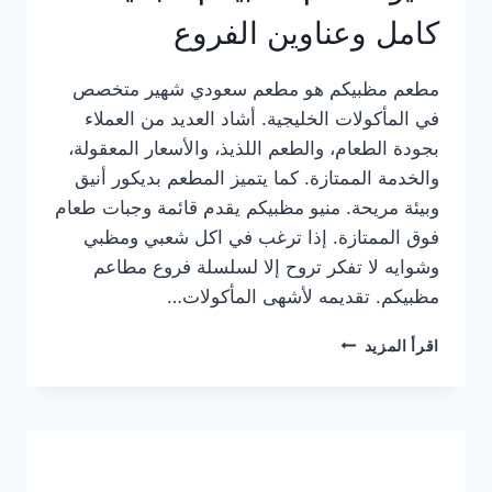
كامل وعناوين الفروع
مطعم مظبيكم هو مطعم سعودي شهير متخصص
في المأكولات الخليجية. أشاد العديد من العملاء
بجودة الطعام، والطعم اللذيذ، والأسعار المعقولة،
والخدمة الممتازة. كما يتميز المطعم بديكور أنيق
وبيئة مريحة. منيو مظبيكم يقدم قائمة وجبات طعام
فوق الممتازة. إذا ترغب في اكل شعبي ومظبي
وشوايه لا تفكر تروح إلا لسلسلة فروع مطاعم
مظبيكم. تقديمه لأشهى المأكولات…
منيو
اقرأ المزيد
مطعم
مظبيكم
الجديد
كامل
وعناوين
الفروع