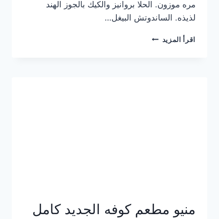
مره موزون. الحلا بروانيز والكيك بالجوز الهند
لذيذه. الساندوتش البيغل…
منيو
اقرأ المزيد
كوفي
هاف
مليون
الجديد
بالأسعار
كاملة
منيو مطعم كوفه الجديد كامل