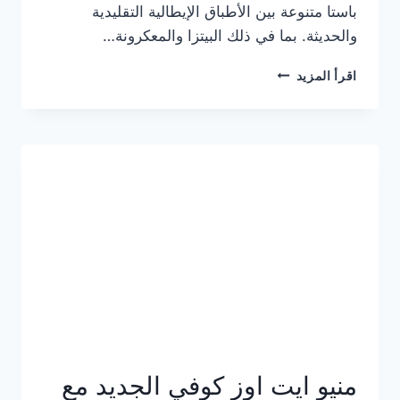
باستا متنوعة بين الأطباق الإيطالية التقليدية
والحديثة. بما في ذلك البيتزا والمعكرونة…
أسعار
اقرأ المزيد
منيو
كازا
باستا
الجديد
كامل
وعناوين
الفروع
منيو ايت اوز كوفي الجديد مع