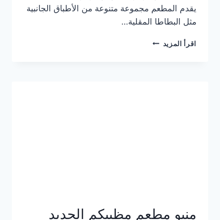
يقدم المطعم مجموعة متنوعة من الأطباق الجانبية
مثل البطاطا المقلية…
أسعار
اقرأ المزيد
منيو
مطعم
جان
برجر
الجديد
كامل
وعناوين
الفروع
منيو مطعم مظبيكم الجديد