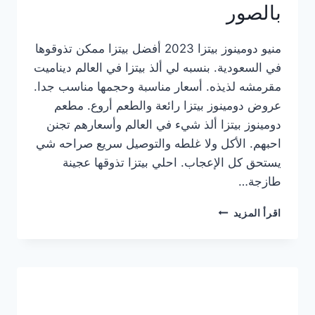
بالصور
منيو دومينوز بيتزا 2023 أفضل بيتزا ممكن تذوقوها
في السعودية. بنسبه لي ألذ بيتزا في العالم ديناميت
مقرمشه لذيذه. أسعار مناسبة وحجمها مناسب جدا.
عروض دومينوز بيتزا رائعة والطعم أروع. مطعم
دومينوز بيتزا ألذ شيء في العالم وأسعارهم تجنن
احبهم. الأكل ولا غلطه والتوصيل سريع صراحه شي
يستحق كل الإعجاب. احلي بيتزا تذوقها عجينة
طازجة…
منيو
اقرأ المزيد
دومينوز
بيتزا
2023
–
أسعار
المنيو
الجديد