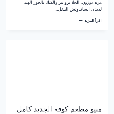
مره موزون. الحلا بروانيز والكيك بالجوز الهند
لذيذه. الساندوتش البيغل…
منيو
اقرأ المزيد
كوفي
هاف
مليون
الجديد
بالأسعار
كاملة
منيو مطعم كوفه الجديد كامل