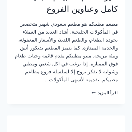
كامل وعناوين الفروع
مطعم مظبيكم هو مطعم سعودي شهير متخصص
في المأكولات الخليجية. أشاد العديد من العملاء
بجودة الطعام، والطعم اللذيذ، والأسعار المعقولة،
والخدمة الممتازة. كما يتميز المطعم بديكور أنيق
وبيئة مريحة. منيو مظبيكم يقدم قائمة وجبات طعام
فوق الممتازة. إذا ترغب في اكل شعبي ومظبي
وشوايه لا تفكر تروح إلا لسلسلة فروع مطاعم
مظبيكم. تقديمه لأشهى المأكولات…
منيو
اقرأ المزيد
مطعم
مظبيكم
الجديد
كامل
وعناوين
الفروع