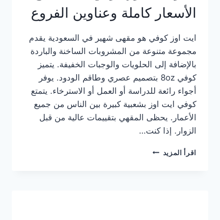
الأسعار كاملة وعناوين الفروع
ايت اوز كوفي هو مقهى شهير في السعودية يقدم
مجموعة متنوعة من المشروبات الساخنة والباردة
بالإضافة إلى الحلويات والوجبات الخفيفة. يتميز
كوفي 8oz بتصميم عصري وطاقم الودود. يوفر
أجواء رائعة للدراسة أو العمل أو الاسترخاء. يتمتع
كوفي ايت اوز بشعبية كبيرة بين الناس من جميع
الأعمار. يحظى المقهي بتقييمات عالية من قبل
الزوار. إذا كنت…
منيو
اقرأ المزيد
ايت
اوز
كوفي
الجديد
مع
الأسعار