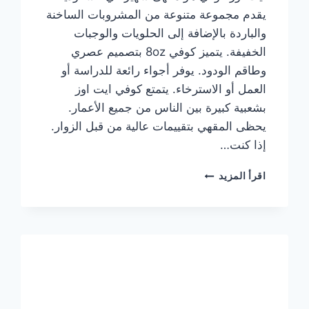
يقدم مجموعة متنوعة من المشروبات الساخنة
والباردة بالإضافة إلى الحلويات والوجبات
الخفيفة. يتميز كوفي 8oz بتصميم عصري
وطاقم الودود. يوفر أجواء رائعة للدراسة أو
العمل أو الاسترخاء. يتمتع كوفي ايت اوز
بشعبية كبيرة بين الناس من جميع الأعمار.
يحظى المقهي بتقييمات عالية من قبل الزوار.
إذا كنت…
منيو
اقرأ المزيد
ايت
اوز
كوفي
الجديد
مع
الأسعار
كاملة
وعناوين
الفروع