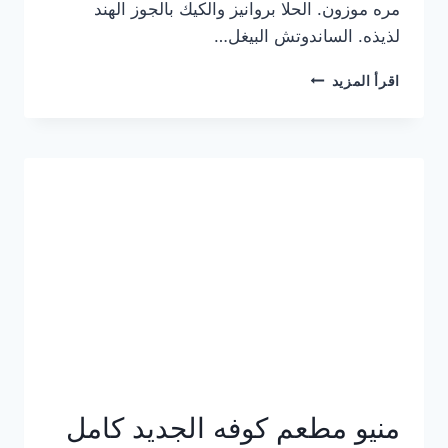
مره موزون. الحلا بروانيز والكيك بالجوز الهند
لذيذه. الساندوتش البيغل…
منيو
اقرأ المزيد
كوفي
هاف
مليون
الجديد
بالأسعار
كاملة
منيو مطعم كوفه الجديد كامل