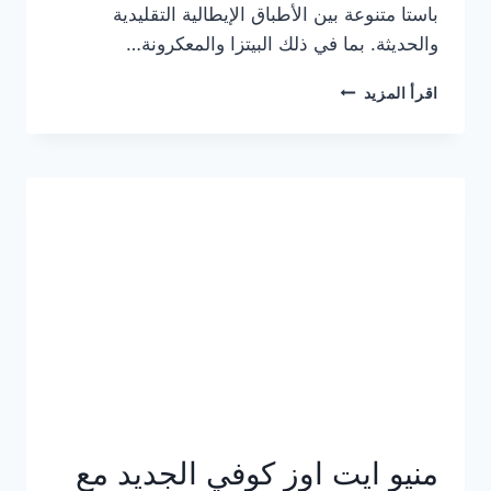
باستا متنوعة بين الأطباق الإيطالية التقليدية
والحديثة. بما في ذلك البيتزا والمعكرونة…
أسعار
اقرأ المزيد
منيو
كازا
باستا
الجديد
كامل
وعناوين
الفروع
منيو ايت اوز كوفي الجديد مع