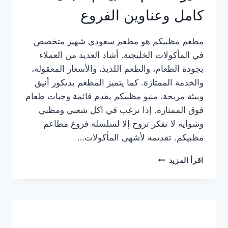
كامل وعناوين الفروع
مطعم مظبيكم هو مطعم سعودي شهير متخصص
في المأكولات الخليجية. أشاد العديد من العملاء
بجودة الطعام، والطعم اللذيذ، والأسعار المعقولة،
والخدمة الممتازة. كما يتميز المطعم بديكور أنيق
وبيئة مريحة. منيو مظبيكم يقدم قائمة وجبات طعام
فوق الممتازة. إذا ترغب في اكل شعبي ومظبي
وشوايه لا تفكر تروح إلا لسلسلة فروع مطاعم
مظبيكم. تقديمه لأشهى المأكولات…
منيو
اقرأ المزيد
مطعم
مظبيكم
الجديد
كامل
وعناوين
الفروع