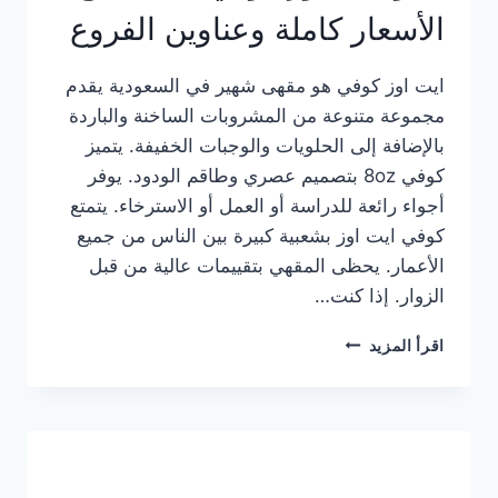
الأسعار كاملة وعناوين الفروع
ايت اوز كوفي هو مقهى شهير في السعودية يقدم
مجموعة متنوعة من المشروبات الساخنة والباردة
بالإضافة إلى الحلويات والوجبات الخفيفة. يتميز
كوفي 8oz بتصميم عصري وطاقم الودود. يوفر
أجواء رائعة للدراسة أو العمل أو الاسترخاء. يتمتع
كوفي ايت اوز بشعبية كبيرة بين الناس من جميع
الأعمار. يحظى المقهي بتقييمات عالية من قبل
الزوار. إذا كنت…
منيو
اقرأ المزيد
ايت
اوز
كوفي
الجديد
مع
الأسعار