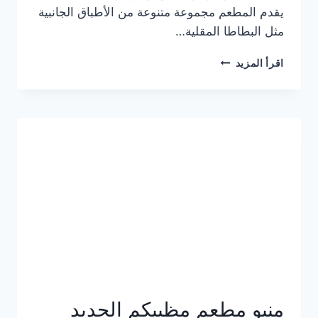
يقدم المطعم مجموعة متنوعة من الأطباق الجانبية
مثل البطاطا المقلية…
أسعار
اقرأ المزيد
منيو
مطعم
جان
برجر
الجديد
كامل
وعناوين
الفروع
منيو مطعم مظبيكم الجديد