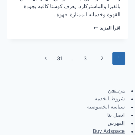
بالفيزا والماستركارد. يعرف كوستا كافيه بجودة
القهوة وخدماته الممتازة. قهوة…
هنا
اقرأ المزيد
منيو
كوستا
كوفي
الجديد
Page
Next
31
…
3
2
1
مع
الأسعار
navigation
Page
كاملة
من نحن
شروط الخدمة
سياسة الخصوصية
اتصل بنا
الفهرس
Buy Adspace