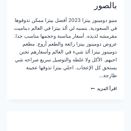
بالصور
منيو دومينوز بيتزا 2023 أفضل بيتزا ممكن تذوقوها
في السعودية. بنسبه لي ألذ بيتزا في العالم ديناميت
مقرمشه لذيذه. أسعار مناسبة وحجمها مناسب جدا.
عروض دومينوز بيتزا رائعة والطعم أروع. مطعم
دومينوز بيتزا ألذ شيء في العالم وأسعارهم تجنن
احبهم. الأكل ولا غلطه والتوصيل سريع صراحه شي
يستحق كل الإعجاب. احلي بيتزا تذوقها عجينة
طازجة…
منيو
اقرأ المزيد
دومينوز
بيتزا
2023
–
أسعار
المنيو
الجديد