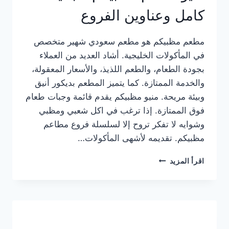
كامل وعناوين الفروع
مطعم مظبيكم هو مطعم سعودي شهير متخصص
في المأكولات الخليجية. أشاد العديد من العملاء
بجودة الطعام، والطعم اللذيذ، والأسعار المعقولة،
والخدمة الممتازة. كما يتميز المطعم بديكور أنيق
وبيئة مريحة. منيو مظبيكم يقدم قائمة وجبات طعام
فوق الممتازة. إذا ترغب في اكل شعبي ومظبي
وشوايه لا تفكر تروح إلا لسلسلة فروع مطاعم
مظبيكم. تقديمه لأشهى المأكولات…
منيو
اقرأ المزيد
مطعم
مظبيكم
الجديد
كامل
وعناوين
الفروع