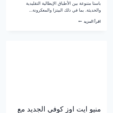
باستا متنوعة بين الأطباق الإيطالية التقليدية
والحديثة. بما في ذلك البيتزا والمعكرونة…
أسعار
اقرأ المزيد
منيو
كازا
باستا
الجديد
كامل
وعناوين
الفروع
منيو ايت اوز كوفي الجديد مع