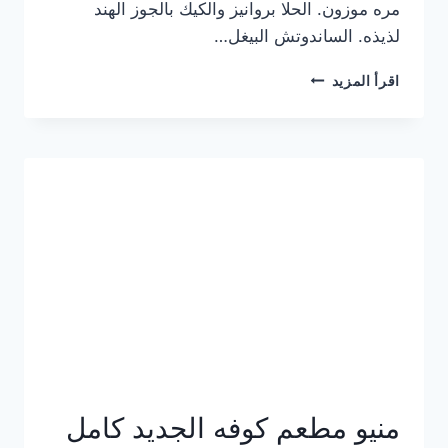
مره موزون. الحلا بروانيز والكيك بالجوز الهند
لذيذه. الساندوتش البيغل…
منيو
اقرأ المزيد
كوفي
هاف
مليون
الجديد
بالأسعار
كاملة
منيو مطعم كوفه الجديد كامل