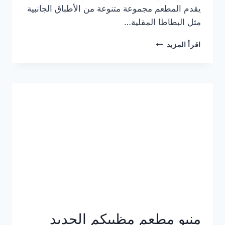
يقدم المطعم مجموعة متنوعة من الأطباق الجانبية
مثل البطاطا المقلية…
أسعار
اقرأ المزيد
منيو
مطعم
جان
برجر
الجديد
كامل
وعناوين
الفروع
منيو مطعم مظبيكم الجديد