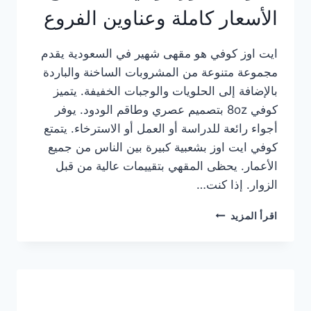
الأسعار كاملة وعناوين الفروع
ايت اوز كوفي هو مقهى شهير في السعودية يقدم
مجموعة متنوعة من المشروبات الساخنة والباردة
بالإضافة إلى الحلويات والوجبات الخفيفة. يتميز
كوفي 8oz بتصميم عصري وطاقم الودود. يوفر
أجواء رائعة للدراسة أو العمل أو الاسترخاء. يتمتع
كوفي ايت اوز بشعبية كبيرة بين الناس من جميع
الأعمار. يحظى المقهي بتقييمات عالية من قبل
الزوار. إذا كنت…
منيو
اقرأ المزيد
ايت
اوز
كوفي
الجديد
مع
الأسعار