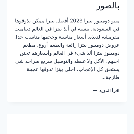
بالصور
منيو دومينوز بيتزا 2023 أفضل بيتزا ممكن تذوقوها
في السعودية. بنسبه لي ألذ بيتزا في العالم ديناميت
مقرمشه لذيذه. أسعار مناسبة وحجمها مناسب جدا.
عروض دومينوز بيتزا رائعة والطعم أروع. مطعم
دومينوز بيتزا ألذ شيء في العالم وأسعارهم تجنن
احبهم. الأكل ولا غلطه والتوصيل سريع صراحه شي
يستحق كل الإعجاب. احلي بيتزا تذوقها عجينة
طازجة…
منيو
اقرأ المزيد
دومينوز
بيتزا
2023
–
أسعار
المنيو
الجديد