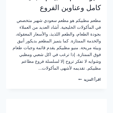
كامل وعناوين الفروع
مطعم مظبيكم هو مطعم سعودي شهير متخصص
في المأكولات الخليجية. أشاد العديد من العملاء
بجودة الطعام، والطعم اللذيذ، والأسعار المعقولة،
والخدمة الممتازة. كما يتميز المطعم بديكور أنيق
وبيئة مريحة. منيو مظبيكم يقدم قائمة وجبات طعام
فوق الممتازة. إذا ترغب في اكل شعبي ومظبي
وشوايه لا تفكر تروح إلا لسلسلة فروع مطاعم
مظبيكم. تقديمه لأشهى المأكولات…
منيو
اقرأ المزيد
مطعم
مظبيكم
الجديد
كامل
وعناوين
الفروع