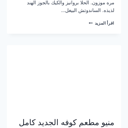
مره موزون. الحلا بروانيز والكيك بالجوز الهند
لذيذه. الساندوتش البيغل…
منيو
اقرأ المزيد
كوفي
هاف
مليون
الجديد
بالأسعار
كاملة
منيو مطعم كوفه الجديد كامل