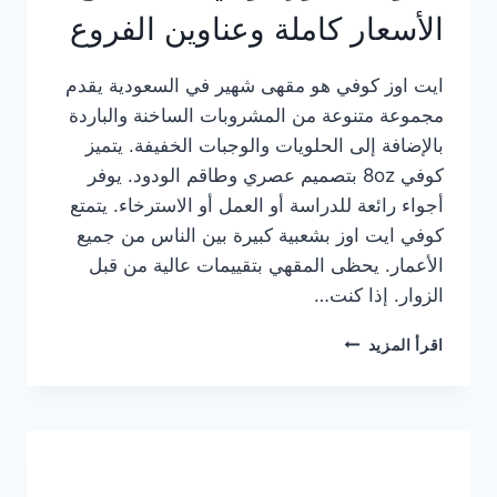
الأسعار كاملة وعناوين الفروع
ايت اوز كوفي هو مقهى شهير في السعودية يقدم
مجموعة متنوعة من المشروبات الساخنة والباردة
بالإضافة إلى الحلويات والوجبات الخفيفة. يتميز
كوفي 8oz بتصميم عصري وطاقم الودود. يوفر
أجواء رائعة للدراسة أو العمل أو الاسترخاء. يتمتع
كوفي ايت اوز بشعبية كبيرة بين الناس من جميع
الأعمار. يحظى المقهي بتقييمات عالية من قبل
الزوار. إذا كنت…
منيو
اقرأ المزيد
ايت
اوز
كوفي
الجديد
مع
الأسعار