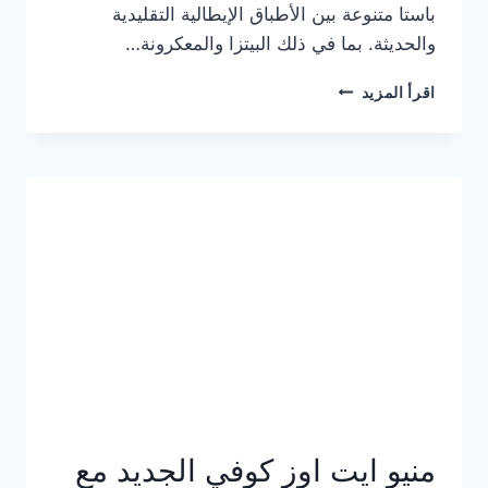
باستا متنوعة بين الأطباق الإيطالية التقليدية
والحديثة. بما في ذلك البيتزا والمعكرونة…
أسعار
اقرأ المزيد
منيو
كازا
باستا
الجديد
كامل
وعناوين
الفروع
منيو ايت اوز كوفي الجديد مع