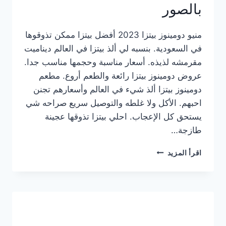
بالصور
منيو دومينوز بيتزا 2023 أفضل بيتزا ممكن تذوقوها
في السعودية. بنسبه لي ألذ بيتزا في العالم ديناميت
مقرمشه لذيذه. أسعار مناسبة وحجمها مناسب جدا.
عروض دومينوز بيتزا رائعة والطعم أروع. مطعم
دومينوز بيتزا ألذ شيء في العالم وأسعارهم تجنن
احبهم. الأكل ولا غلطه والتوصيل سريع صراحه شي
يستحق كل الإعجاب. احلي بيتزا تذوقها عجينة
طازجة…
منيو
اقرأ المزيد
دومينوز
بيتزا
2023
–
أسعار
المنيو
الجديد