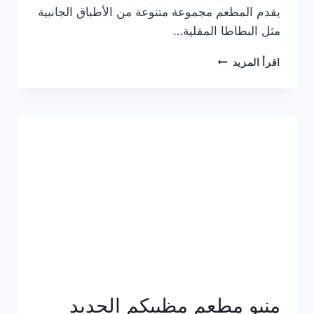
يقدم المطعم مجموعة متنوعة من الأطباق الجانبية
مثل البطاطا المقلية…
أسعار
اقرأ المزيد
منيو
مطعم
جان
برجر
الجديد
كامل
وعناوين
الفروع
منيو مطعم مظبيكم الجديد